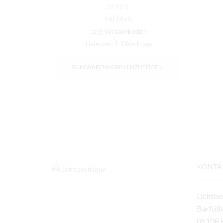
29,90
€
inkl. MwSt.
zzgl.
Versandkosten
Lieferzeit:
2-3 Werktage
ZUM WARENKORB HINZUFÜGEN
KONTA
Lichtbo
Barfüße
06108 H