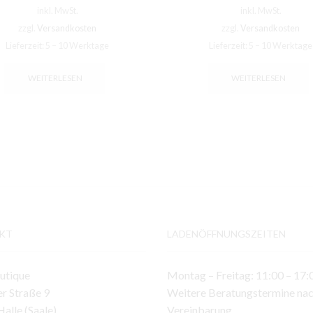
inkl. MwSt.
inkl. MwSt.
zzgl.
Versandkosten
zzgl.
Versandkosten
Lieferzeit:
5 – 10 Werktage
Lieferzeit:
5 – 10 Werktage
WEITERLESEN
WEITERLESEN
KT
LADENÖFFNUNGSZEITEN
utique
Montag – Freitag: 11:00 – 17:
r Straße 9
Weitere Beratungstermine na
alle (Saale)
Vereinbarung.