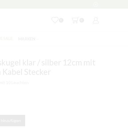
0
0
MARKEN
% SALE
kugel klar / silber 12cm mit
 Kabel Stecker
 mit 10 Leuchten
 hinzufügen