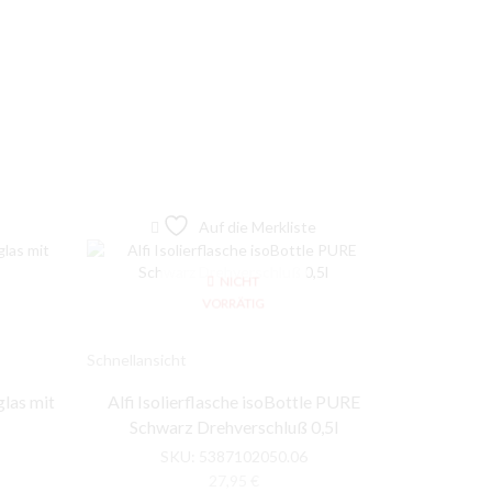
Auf die Merkliste
NICHT
VORRÄTIG
Schnellansicht
Schnellansic
as mit
Alfi Isolierflasche isoBottle PURE
Bodum CORO
Schwarz Drehverschluß 0,5l
SKU:
5387102050.06
27,95
€