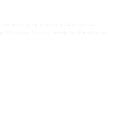
chtsdekoration
,
Innenleuchten
,
Wohnaccessoires
cm
,
10 Leuchten
,
10m
,
Klar
,
Herstal
,
silber
,
Kabel
,
Stecker