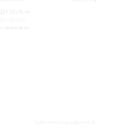
 179 7 83 78 89
)345-2998781
chtboutique.de
Alle Preise inkl. der gesetzlichen MwSt.