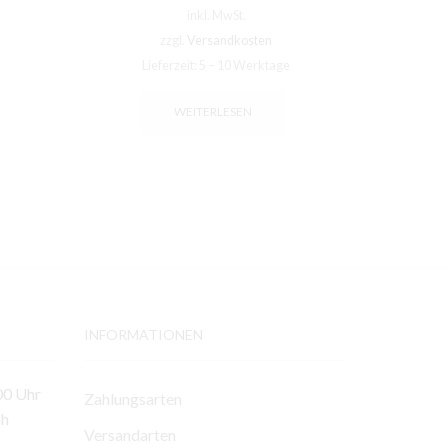
inkl. MwSt.
zzgl.
Versandkosten
Li
Lieferzeit:
5 – 10 Werktage
WEITERLESEN
INFORMATIONEN
00 Uhr
Zahlungsarten
ch
Versandarten