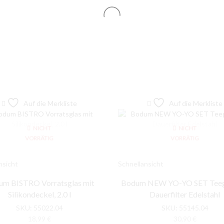
Auf die Merkliste
Auf die Merkliste
NICHT
NICHT
VORRÄTIG
VORRÄTIG
nsicht
Schnellansicht
m BISTRO Vorratsglas mit
Bodum NEW YO-YO SET Teegl
Silikondeckel, 2.0 l
Dauerfilter Edelstahl
SKU:
55022.04
SKU:
55145.04
18,99
€
30,90
€