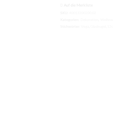
Glaskugel
Auf die Merkliste
klar
/
SKU:
40013200200.02
silber
Kategorien:
Dekoration
,
Weihna
12cm
mit
Stichwörter:
Vega
,
Glaskugel
,
12
10
Leuchten
10m
Kabel
Stecker
Menge