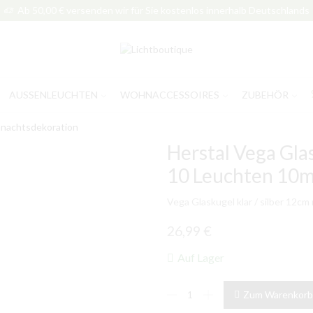
Ab 50,00 € versenden wir für Sie kostenlos innerhalb Deutschlands
AUSSENLEUCHTEN
WOHNACCESSOIRES
ZUBEHÖR
nachtsdekoration
Herstal Vega Glas
10 Leuchten 10m
Vega Glaskugel klar / silber 12cm
26,99
€
Auf Lager
Herstal
Zum Warenkorb
Vega