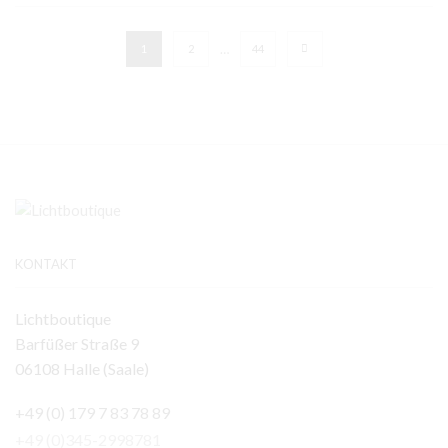
…
1
2
44
KONTAKT
Lichtboutique
Barfüßer Straße 9
06108 Halle (Saale)
+49 (0) 179 7 83 78 89
+49 (0)345-2998781