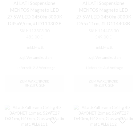
AI LATI Sospensione
AI LATI Sospensione
MENTOS Magneto LED
MENTOS Magneto LED
27,5W LED 3450lm 3000K
27,5W LED 3450lm 3000K
D45x9,5cm, #LD113303B
D55x11cm, #LD114403B
SKU:
113303.30
SKU:
114403.30
485,00
€
549,00
€
inkl. MwSt.
inkl. MwSt.
zzgl.
Versandkosten
zzgl.
Versandkosten
Lieferzeit:
2-3 Werktage
Lieferzeit:
Auf Anfrage
ZUM WARENKORB
ZUM WARENKORB
HINZUFÜGEN
HINZUFÜGEN