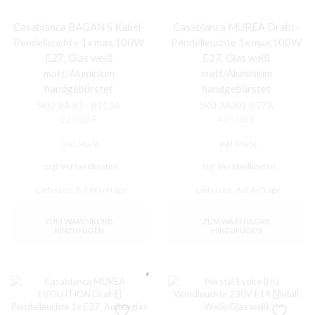
Casablanca BAGAN S Kabel-
Casablanca MUREA Draht-
Pendelleuchte 1x max.100W
Pendelleuchte 1x max.100W
E27, Glas weiß
E27, Glas weiß
matt/Aluminium
matt/Aluminium
handgebürstet
handgebürstet
SKU:
BA 61 - B113A
SKU:
MU01-B77A
229,00
€
429,00
€
inkl. MwSt.
inkl. MwSt.
zzgl.
Versandkosten
zzgl.
Versandkosten
Lieferzeit:
2-3 Werktage
Lieferzeit:
Auf Anfrage
ZUM WARENKORB
ZUM WARENKORB
HINZUFÜGEN
HINZUFÜGEN