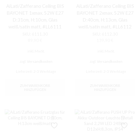
AiLati/Zafferano Ceiling BIS
AiLati/Zafferano Ceiling BIS
BAYONET 1xmax. 52W E27
BAYONET 2xmax. 52W E27
D:31cm, H:10cm, Glas
D:40cm, H:13cm, Glas
weiß/satin matt, #LL6111
weiß/satin matt, #LL6112
SKU:
6111.30
SKU:
6112.30
89,90
€
139,90
€
inkl. MwSt.
inkl. MwSt.
zzgl.
Versandkosten
zzgl.
Versandkosten
Lieferzeit:
2-3 Werktage
Lieferzeit:
2-3 Werktage
ZUM WARENKORB
ZUM WARENKORB
HINZUFÜGEN
HINZUFÜGEN