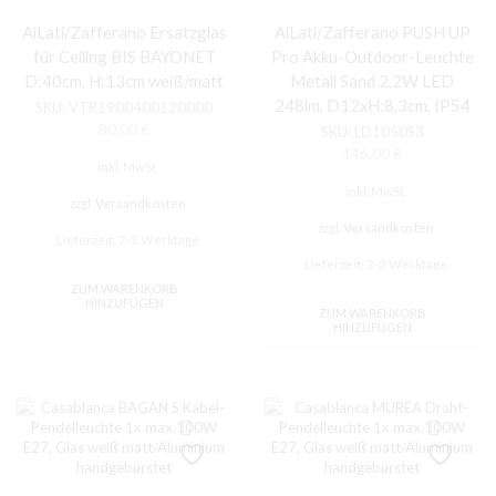
AiLati/Zafferano Ersatzglas
AiLati/Zafferano PUSH UP
für Ceiling BIS BAYONET
Pro Akku-Outdoor-Leuchte
D:40cm, H:13cm weiß/matt
Metall Sand 2,2W LED
248lm, D12xH:8,3cm, IP54
SKU:
VTR1900400120000
80,00
€
SKU:
LD1050S3
146,00
€
inkl. MwSt.
inkl. MwSt.
zzgl.
Versandkosten
zzgl.
Versandkosten
Lieferzeit:
2-3 Werktage
Lieferzeit:
2-3 Werktage
ZUM WARENKORB
HINZUFÜGEN
ZUM WARENKORB
HINZUFÜGEN