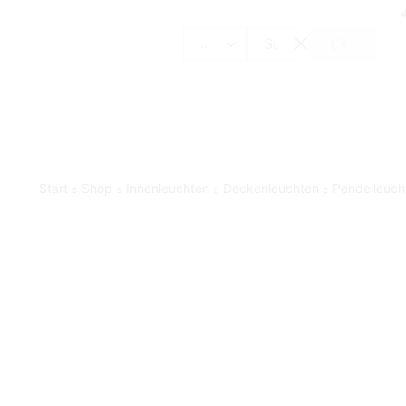
SUCHE
Search
input
Start
Shop
Innenleuchten
Deckenleuchten
Pendelleuch