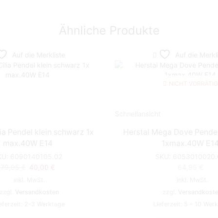
Ähnliche Produkte
Auf die Merkliste
Auf die Merkl
NICHT VORRÄTIG
Schnellansicht
lia Pendel klein schwarz 1x
Herstal Mega Dove Pende
max.40W E14
1xmax.40W E1
KU:
6090140105.02
SKU:
6053010020.
Ursprünglicher
Aktueller
79,95
€
40,00
€
64,95
€
Preis
Preis
inkl. MwSt.
inkl. MwSt.
war:
ist:
zzgl.
Versandkosten
zzgl.
Versandkost
79,95 €
40,00 €.
eferzeit:
2-3 Werktage
Lieferzeit:
5 – 10 Wer