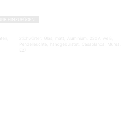
RB HINZUFÜGEN
hten
,
Stichwörter:
Glas
,
matt
,
Aluminium
,
230V
,
weiß
,
Pendelleuchte
,
handgebürstet
,
Casablanca
,
Murea
,
E27