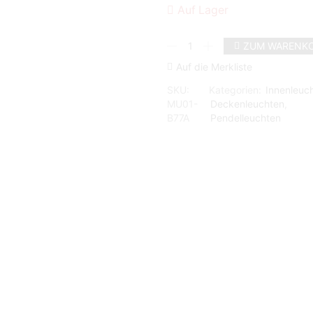
Auf Lager
Casablanca
ZUM WARENKO
MUREA
Draht-
Auf die Merkliste
Pendelleuchte
SKU:
Kategorien:
Innenleuc
1x
MU01-
Deckenleuchten
,
max.100W
B77A
Pendelleuchten
E27,
Glas
weiß
matt/Aluminium
handgebürstet
Menge