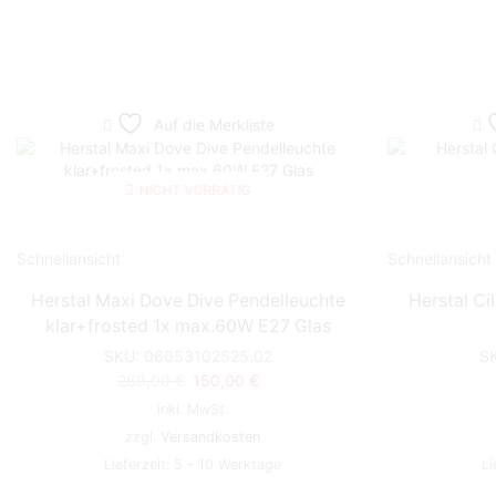
Auf die Merkliste
NICHT VORRÄTIG
Schnellansicht
Schnellansicht
Herstal Maxi Dove Dive Pendelleuchte
Herstal Ci
klar+frosted 1x max.60W E27 Glas
SKU:
06053102525.02
S
Ursprünglicher
Aktueller
269,00
€
150,00
€
Preis
Preis
inkl. MwSt.
war:
ist:
zzgl.
Versandkosten
269,00 €
150,00 €.
Lieferzeit:
5 – 10 Werktage
Li