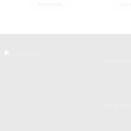
WEITERLESEN
ZUM 
KONTAKT
Lichtboutiqu
Barfüßer Str
06108 Halle 
+49 (0) 179 
+49 (0)345
info@lichtbo