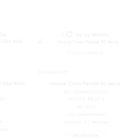
iste
Auf die Merkliste
NICHT VORRÄTIG
Schnellansicht
l Glas Weiß
Herstal Como Pendel 50 decor
4
SKU:
6096023091.02
Ursprünglicher
Aktueller
149,99
€
69,00
€
02
Preis
Preis
inkl. MwSt.
war:
ist:
zzgl.
Versandkosten
149,99 €
69,00 €.
en
Lieferzeit:
2-3 Werktage
ktage
WEITERLESEN