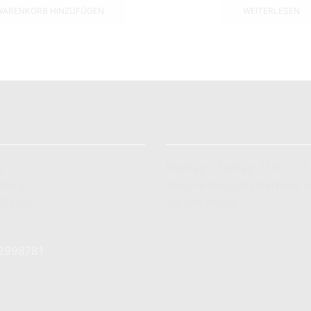
WARENKORB HINZUFÜGEN
WEITERLESEN
LADENÖFFNUNGSZEITEN
e
Montag – Freitag: 11:00 – 17
aße 9
Weitere Beratungstermine 
(Saale)
Vereinbarung.
7 83 78 89
-2998781
utique.de