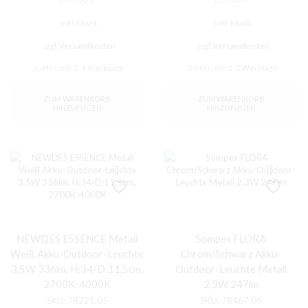
inkl. MwSt.
inkl. MwSt.
zzgl.
Versandkosten
zzgl.
Versandkosten
Lieferzeit:
2-3 Werktage
Lieferzeit:
2-3 Werktage
ZUM WARENKORB
ZUM WARENKORB
HINZUFÜGEN
HINZUFÜGEN
NEWDES ESSENCE Metall
Sompex FLORA
Weiß Akku-Outdoor-Leuchte
Chrom/Schwarz Akku-
3,5W 336lm, H:34/D:11,5cm,
Outdoor-Leuchte Metall
2700K-4000K
2,3W 247lm
SKU:
78221.05
SKU:
78467.05