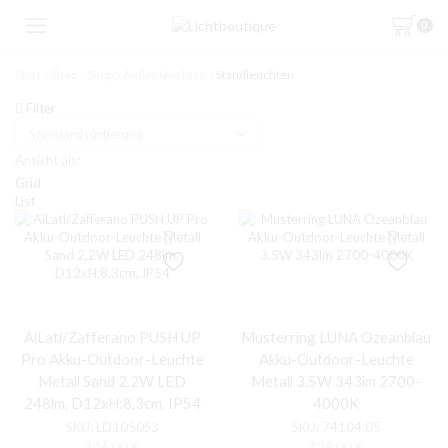
0
Start
Shop
Shop
Außenleuchten
Standleuchten
Filter
Ansicht als:
Grid
List
AiLati/Zafferano PUSH UP
Musterring LUNA Ozeanblau
Pro Akku-Outdoor-Leuchte
Akku-Outdoor-Leuchte
Metall Sand 2,2W LED
Metall 3,5W 343lm 2700-
248lm, D12xH:8,3cm, IP54
4000K
SKU:
LD1050S3
SKU:
74104.05
146,00
€
129,00
€