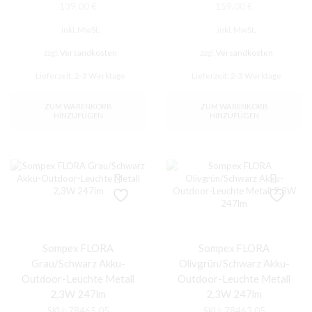
139,00
€
159,00
€
inkl. MwSt.
inkl. MwSt.
zzgl.
Versandkosten
zzgl.
Versandkosten
Lieferzeit:
2-3 Werktage
Lieferzeit:
2-3 Werktage
ZUM WARENKORB
ZUM WARENKORB
HINZUFÜGEN
HINZUFÜGEN
Sompex FLORA
Sompex FLORA
Grau/Schwarz Akku-
Olivgrün/Schwarz Akku-
Outdoor-Leuchte Metall
Outdoor-Leuchte Metall
2,3W 247lm
2,3W 247lm
SKU:
78465.05
SKU:
78463.05