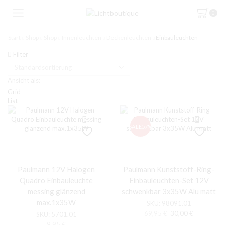
0
Start
Shop
Shop
Innenleuchten
Deckenleuchten
Einbauleuchten
Filter
Ansicht als:
Grid
List
SALE
57%
Paulmann 12V Halogen
Paulmann Kunststoff-Ring-
Quadro Einbauleuchte
Einbauleuchten-Set 12V
messing glänzend
schwenkbar 3x35W Alu matt
max.1x35W
SKU:
98091.01
Ursprünglicher
Aktueller
69,95
€
30,00
€
SKU:
5701.01
Preis
Preis
9,95
€