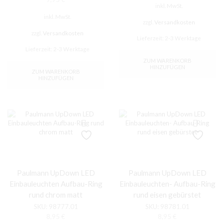
inkl. MwSt.
war:
ist:
69,95 €
30,00 €.
inkl. MwSt.
zzgl.
Versandkosten
zzgl.
Versandkosten
Lieferzeit:
2-3 Werktage
Lieferzeit:
2-3 Werktage
ZUM WARENKORB
HINZUFÜGEN
ZUM WARENKORB
HINZUFÜGEN
Paulmann UpDown LED
Paulmann UpDown LED
Einbauleuchten Aufbau-Ring
Einbauleuchten- Aufbau-Ring
rund chrom matt
rund eisen gebürstet
SKU:
98777.01
SKU:
98781.01
8,95
€
8,95
€