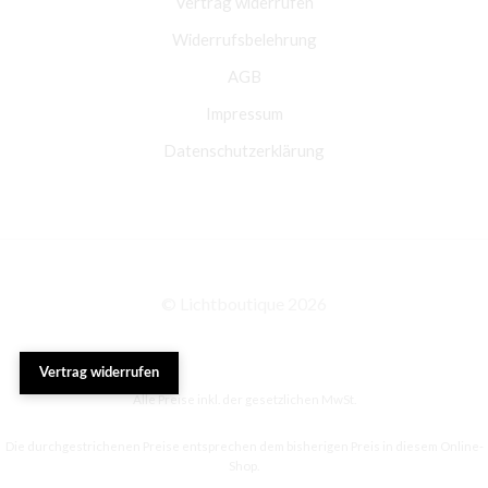
Vertrag widerrufen
Widerrufsbelehrung
AGB
Impressum
Datenschutzerklärung
© Lichtboutique 2026
Vertrag widerrufen
Alle Preise inkl. der gesetzlichen MwSt.
Die durchgestrichenen Preise entsprechen dem bisherigen Preis in diesem Online-
Shop.