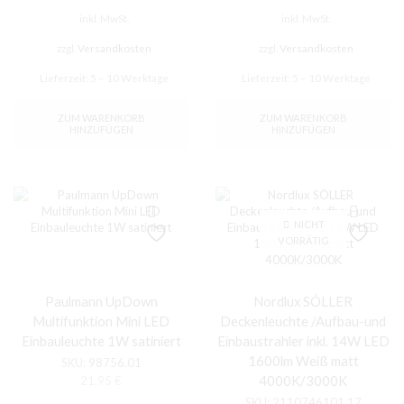
inkl. MwSt.
inkl. MwSt.
zzgl.
Versandkosten
zzgl.
Versandkosten
Lieferzeit:
5 – 10 Werktage
Lieferzeit:
5 – 10 Werktage
ZUM WARENKORB
ZUM WARENKORB
HINZUFÜGEN
HINZUFÜGEN
NICHT
VORRÄTIG
Paulmann UpDown
Nordlux SÓLLER
Multifunktion Mini LED
Deckenleuchte /Aufbau-und
Einbauleuchte 1W satiniert
Einbaustrahler inkl. 14W LED
1600lm Weiß matt
SKU:
98756.01
4000K/3000K
21,95
€
SKU:
2110746101.17