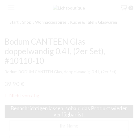
0
Start
Shop
Wohnaccessoires
Küche & Tafel
Glaswaren
Bodum CANTEEN Glas
doppelwandig 0.4 l, (2er Set),
#10110-10
Bodum BODUM CANTEEN Glas, doppelwandig, 0.4 l, (2er Set)
39,90
€
Nicht vorrätig
Benachrichtigen lassen, sobald das Produkt wieder
verfügbar ist.