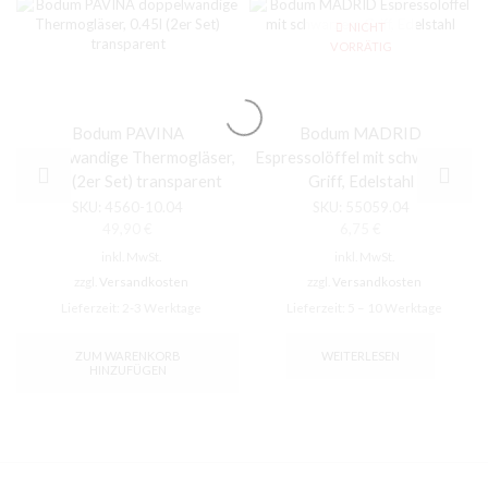
NICHT
VORRÄTIG
Bodum PAVINA
Bodum MADRID
doppelwandige Thermogläser,
Espressolöffel mit schwarzem
0.45l (2er Set) transparent
Griff, Edelstahl
SKU:
4560-10.04
SKU:
55059.04
49,90
€
6,75
€
inkl. MwSt.
inkl. MwSt.
zzgl.
Versandkosten
zzgl.
Versandkosten
Lieferzeit:
2-3 Werktage
Lieferzeit:
5 – 10 Werktage
ZUM WARENKORB
WEITERLESEN
HINZUFÜGEN