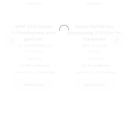
VORRÄTIG
VORRÄTIG
WMF 1000 Barista
Bodum PAVINA Glas,
Kaffevollautomat eisen
doppelwandig, 0.35 l (2er Set)
gebürstet
transparent
SKU:
0305000001.07
SKU:
55136.04
2.200,00
€
26,90
€
inkl. MwSt.
inkl. MwSt.
zzgl.
Versandkosten
zzgl.
Versandkosten
Lieferzeit:
5 – 10 Werktage
Lieferzeit:
5 – 10 Werktage
WEITERLESEN
WEITERLESEN