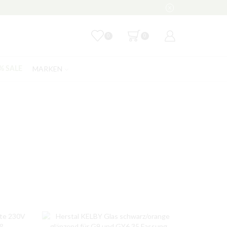
0
0
MARKEN
% SALE
NACH PREIS FILTERN
FILTER
KATEGORIEN
% Sale