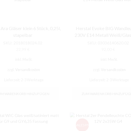
Ara Gläser klein 6 Stück, 0,25l,
Herstal Evoke BIG Wandle
stapelbar
230V E14 Metall Weiß/Glas
SKU:
2018018024.02
SKU:
03036140620.02
22,99
€
92,00
€
inkl. MwSt.
inkl. MwSt.
zzgl.
Versandkosten
zzgl.
Versandkosten
Lieferzeit:
2-3 Werktage
Lieferzeit:
2-3 Werktage
UM WARENKORB HINZUFÜGEN
ZUM WARENKORB HINZUFÜG
SALE
59%