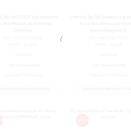
l 2er Set ZOUP Kerzenhalter,
Herstal 3er Set Balance Kerze
s Rot/Metall verchomt für
Acryl Rot/Metall verchom
Teelichter
Ausstellungsstück
SKU:
5003115602.02
SKU:
4003306102.02
Ursprünglicher
Aktueller
Ursprünglic
Aktu
34,99
€
25,00
€
79,99
€
30,00
€
Preis
Preis
Preis
Prei
inkl. MwSt.
inkl. MwSt.
war:
ist:
war:
ist:
34,99 €
25,00 €.
79,99 €
30,0
zzgl.
Versandkosten
zzgl.
Versandkosten
Lieferzeit:
2-3 Werktage
Lieferzeit:
2-3 Werktage
UM WARENKORB HINZUFÜGEN
ZUM WARENKORB HINZUFÜG
1%
SALE
31%