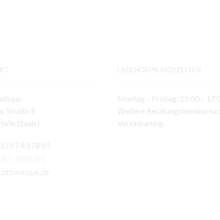
KT
LADENÖFFNUNGSZEITEN
utique
Montag – Freitag: 11:00 – 17:
r Straße 9
Weitere Beratungstermine na
alle (Saale)
Vereinbarung.
 179 7 83 78 89
)345-2998781
chtboutique.de