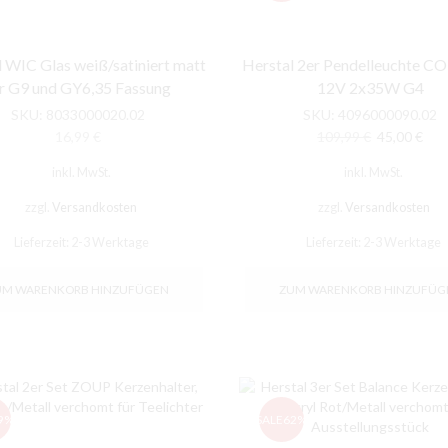
 WIC Glas weiß/satiniert matt
Herstal 2er Pendelleuchte C
r G9 und GY6,35 Fassung
12V 2x35W G4
SKU:
8033000020.02
SKU:
4096000090.02
Ursprünglic
Aktu
16,99
€
109,99
€
45,00
€
Preis
Prei
inkl. MwSt.
inkl. MwSt.
war:
ist:
109,99 €
45,0
zzgl.
Versandkosten
zzgl.
Versandkosten
Lieferzeit:
2-3 Werktage
Lieferzeit:
2-3 Werktage
UM WARENKORB HINZUFÜGEN
ZUM WARENKORB HINZUFÜG
9%
SALE
62%