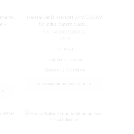
nhalter,
Herstal 5er Blisterkort 2,4V/0,168W
t –
für Indus /Saturn /Larix …
SKU:
40090150200.02
7,99
€
her
eller
inkl. MwSt.
s
zzgl.
Versandkosten
0 €.
Lieferzeit:
2-3 Werktage
ZUM WARENKORB HINZUFÜGEN
EN