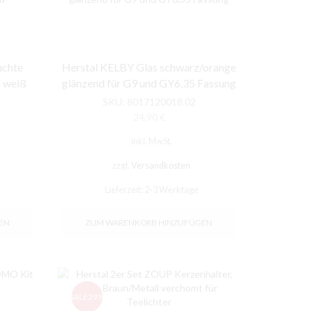
Außenleuchten
Innenleuchten
Unkategorisiert
uchte
Herstal KELBY Glas schwarz/orange
 weiß
glänzend für G9 und GY6,35 Fassung
Wohnaccessoires
SKU:
8017120018.02
Zubehör
24,90
€
inkl. MwSt.
MARKEN
zzgl.
Versandkosten
Lieferzeit:
2-3 Werktage
EN
ZUM WARENKORB HINZUFÜGEN
SALE
29%