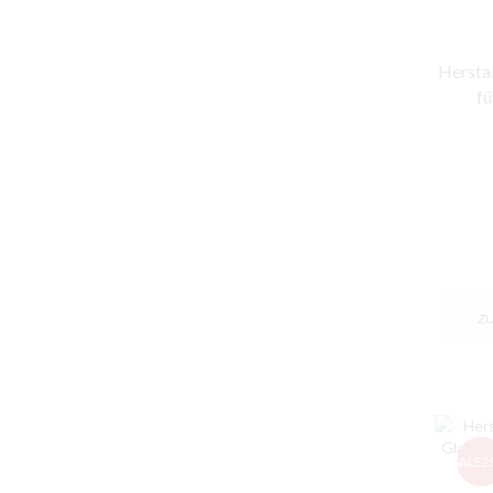
Herstal
fü
Z
SALE
2