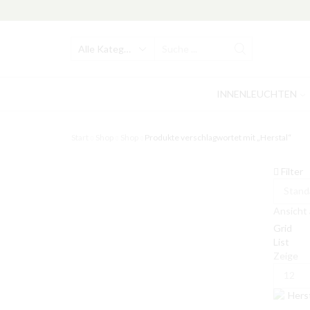
Search
input
INNENLEUCHTEN
Start
Shop
Shop
Produkte verschlagwortet mit „Herstal“
Filter
Ansicht 
Grid
List
Zeige
Produkt
pro
Seite