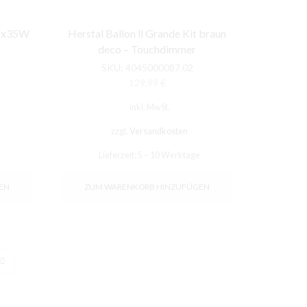
t 2x35W
Herstal Ballon ll Grande Kit braun
deco – Touchdimmer
SKU:
4045000087.02
her
eller
129,99
€
s
inkl. MwSt.
9 €.
zzgl.
Versandkosten
Lieferzeit:
5 – 10 Werktage
EN
ZUM WARENKORB HINZUFÜGEN