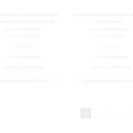
al Ballon il Grande Kit Weiss
Herstal Ballon ll Grande Ki
trast 2x35W G4 mit Touch
G4 rot deco
SKU:
4045000088.02
SKU:
4045000082.02
Ursprünglicher
Aktueller
Ursprünglic
Aktu
129,99
€
89,99
€
129,99
€
89,99
€
Preis
Preis
Preis
Prei
inkl. MwSt.
inkl. MwSt.
war:
ist:
war:
ist:
129,99 €
89,99 €.
129,99 €
89,9
zzgl.
Versandkosten
zzgl.
Versandkosten
Lieferzeit:
2-3 Werktage
Lieferzeit:
2-3 Werktage
UM WARENKORB HINZUFÜGEN
ZUM WARENKORB HINZUFÜG
…
1
2
6