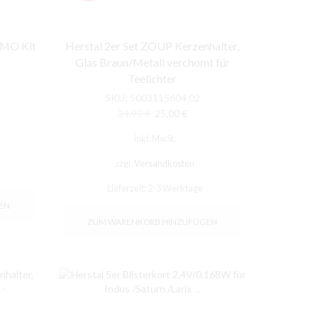
OMO Kit
Herstal 2er Set ZOUP Kerzenhalter,
Glas Braun/Metall verchomt für
Teelichter
her
eller
SKU:
5003115604.02
s
Ursprünglicher
Aktueller
34,99
€
25,00
€
Preis
Preis
inkl. MwSt.
0 €.
war:
ist:
34,99 €
25,00 €.
zzgl.
Versandkosten
Lieferzeit:
2-3 Werktage
EN
ZUM WARENKORB HINZUFÜGEN