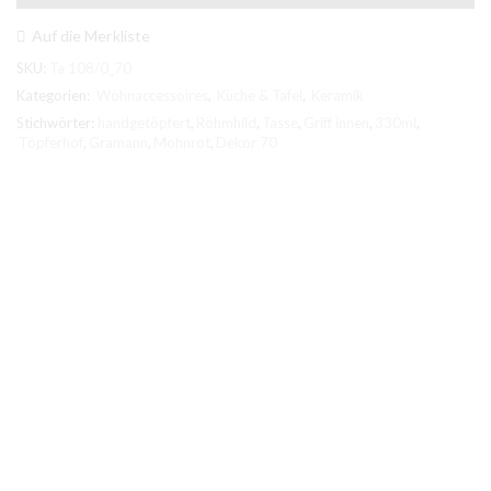
innen
D:14cm
Auf die Merkliste
x
SKU:
Ta 108/0_70
H:6cm,
(#Ta
Kategorien:
Wohnaccessoires
,
Küche & Tafel
,
Keramik
108/0_70)
Stichwörter:
handgetöpfert
,
Röhmhild
,
Tasse
,
Griff innen
,
330ml
,
Menge
Töpferhof
,
Gramann
,
Mohnrot
,
Dekor 70