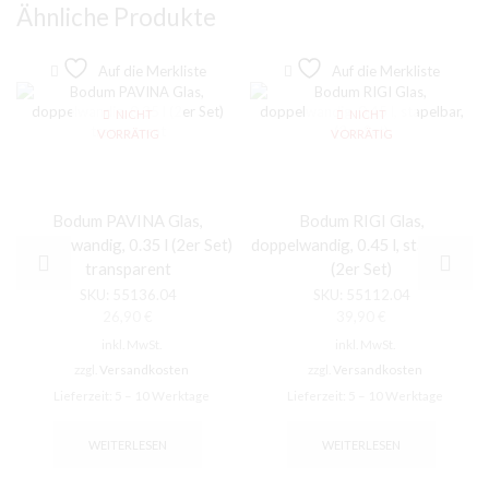
Ähnliche Produkte
Auf die Merkliste
Auf die Merkliste
NICHT
NICHT
VORRÄTIG
VORRÄTIG
Bodum PAVINA Glas,
Bodum RIGI Glas,
doppelwandig, 0.35 l (2er Set)
doppelwandig, 0.45 l, stapelbar,
transparent
(2er Set)
SKU:
55136.04
SKU:
55112.04
26,90
€
39,90
€
inkl. MwSt.
inkl. MwSt.
zzgl.
Versandkosten
zzgl.
Versandkosten
Lieferzeit:
5 – 10 Werktage
Lieferzeit:
5 – 10 Werktage
WEITERLESEN
WEITERLESEN