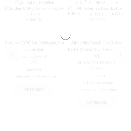
Auf die Merkliste
Auf die Merkliste
NICHT
NICHT
VORRÄTIG
VORRÄTIG
Bodum CORONA Trinkglas, 0.4
Alfi Isolierflasche isoBottle
l, Glas klar
PURE Schwarz Drehverschluß
0,5l
SKU:
55143.04
9,80
€
SKU:
5387102050.06
27,95
€
inkl. MwSt.
inkl. MwSt.
Lieferzeit:
5 – 10 Werktage
zzgl.
Versandkosten
Lieferzeit:
5 – 10 Werktage
WEITERLESEN
WEITERLESEN