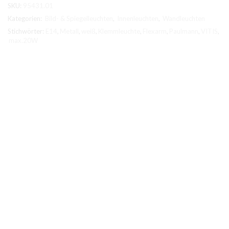
SKU:
95431.01
Menge
Kategorien:
Bild- & Spiegelleuchten
,
Innenleuchten
,
Wandleuchten
Stichwörter:
E14
,
Metall
,
weiß
,
Klemmleuchte
,
Flexarm
,
Paulmann
,
VITIS
,
max.20W