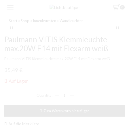
0
Start
Shop
Innenleuchten
Wandleuchten
Paulmann VITIS Klemmleuchte
max.20W E14 mit Flexarm weiß
Paulmann VITIS Klemmleuchte max.20W E14 mit Flexarm weiß
35,49
€
Auf Lager
Paulmann
VITIS
Klemmleuchte
max.20W
Zum Warenkorb hinzufügen
E14
mit
Flexarm
Auf die Merkliste
weiß