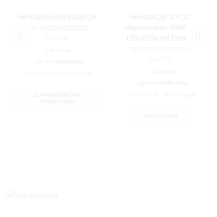
Herstal Symbol Wand G9
Herstal Cut 10×10
Wandstrahler 35W G4
SKU:
3033091225.02
12V/230V mit Dimmer
49,99
€
SKU:
3072501420.02
inkl. MwSt.
64,99
€
zzgl.
Versandkosten
inkl. MwSt.
Lieferzeit:
5 – 10 Werktage
zzgl.
Versandkosten
Lieferzeit:
5 – 10 Werktage
ZUM WARENKORB
HINZUFÜGEN
WEITERLESEN