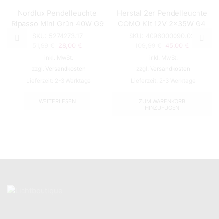
Nordlux Pendelleuchte
Herstal 2er Pendelleuchte
Ripasso Mini Grün 40W G9
COMO Kit 12V 2x35W G4
SKU:
5274273.17
SKU:
4096000090.02
Ursprünglicher
Aktueller
Ursprünglicher
Aktueller
51,99
€
28,00
€
109,99
€
45,00
€
Preis
Preis
Preis
Preis
inkl. MwSt.
inkl. MwSt.
war:
ist:
war:
ist:
zzgl.
Versandkosten
zzgl.
Versandkosten
51,99 €
28,00 €.
109,99 €
45,00 €.
Lieferzeit:
2-3 Werktage
Lieferzeit:
2-3 Werktage
WEITERLESEN
ZUM WARENKORB
HINZUFÜGEN
KONTAKT