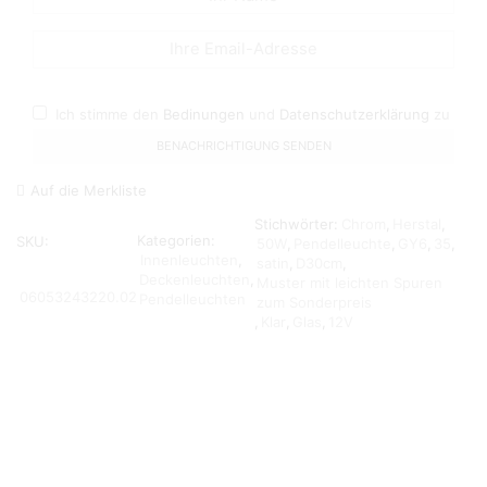
Ich stimme den
Bedinungen
und
Datenschutzerklärung
zu
Auf die Merkliste
Stichwörter:
Chrom
,
Herstal
,
Kategorien:
SKU:
50W
,
Pendelleuchte
,
GY6
,
35
,
Innenleuchten
,
satin
,
D30cm
,
Deckenleuchten
,
Muster mit leichten Spuren
06053243220.02
Pendelleuchten
zum Sonderpreis
,
Klar
,
Glas
,
12V