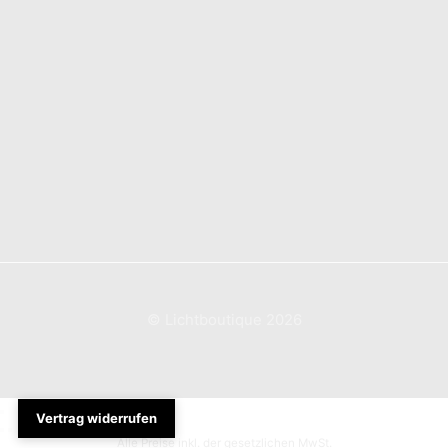
Versandarten
Vertrag widerrufen
Widerrufsbelehrung
AGB
Impressum
Datenschutzerklärung
© Lichtboutique 2026
Vertrag widerrufen
Alle Preise inkl. der gesetzlichen MwSt.