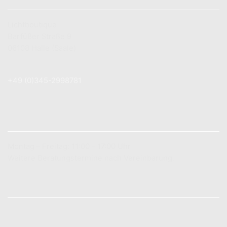
Lichtboutique
Barfüßer Straße 9
06108 Halle (Saale)
+49 (0) 179 7 83 78 89
+49 (0)345-2998781
info@lichtboutique.de
LADENÖFFNUNGSZEITEN
Montag – Freitag: 11:00 – 17:00 Uhr
Weitere Beratungstermine nach Vereinbarung.
INFORMATIONEN
Zahlungsarten