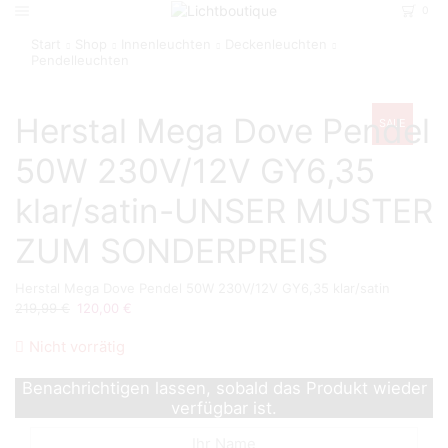
0
Start
Shop
Innenleuchten
Deckenleuchten
Pendelleuchten
Herstal Mega Dove Pendel
SALE
50W 230V/12V GY6,35
klar/satin-UNSER MUSTER
ZUM SONDERPREIS
Herstal Mega Dove Pendel 50W 230V/12V GY6,35 klar/satin
Ursprünglicher
Aktueller
219,99
€
120,00
€
Preis
Preis
Nicht vorrätig
war:
ist:
219,99 €
120,00 €.
Benachrichtigen lassen, sobald das Produkt wieder
verfügbar ist.