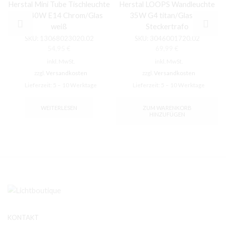
Herstal Mini Tube Tischleuchte
Herstal LOOPS Wandleuchte
max.40W E14 Chrom/Glas
35W G4 titan/Glas mit
weiß
Steckertrafo
SKU:
13068023020.02
SKU:
3046001720.02
54,95
€
69,99
€
inkl. MwSt.
inkl. MwSt.
zzgl.
Versandkosten
zzgl.
Versandkosten
Lieferzeit:
5 – 10 Werktage
Lieferzeit:
5 – 10 Werktage
WEITERLESEN
ZUM WARENKORB
HINZUFÜGEN
KONTAKT