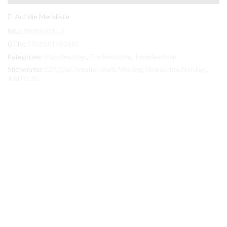
Weiß/Messing
matt
Auf die Merkliste
E27
SKU:
48084001.17
max.25W,
H:150cm
GTIN:
5701581453685
Menge
Kategorien:
Standleuchten
,
Tischleuchten
,
Innenleuchten
Stichwörter:
E27
,
Glas
,
Schalter
,
weiß
,
Messing
,
Stehleuchte
,
Nordlux
,
RAITO 30