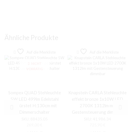
Ähnliche Produkte
Auf die Merkliste
Auf die Merkliste
NICHT
VORRÄTIG
Sompex QUAD Stehleuchte
Knapstein CARLA Stehleuchte
5W LED 499lm Edelstahl
effekt bronze 1x10W LED
gebürstet H:130cm mit
2700K 1312lm mit
Dimmerschalter
Gestensteuerung dimmbar
SKU:
88435.05
SKU:
41.986.34
269,00
€
725,90
€