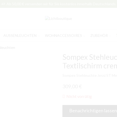
Ab 50,00 € versenden wir für Sie kostenlos innerhalb Deutschlands
AUSSENLEUCHTEN
WOHNACCESSOIRES
ZUBEHÖR
hleuchten
Sompex Stehleuch
Textilschirm cre
Sompex Stehleuchte Jessi ST Met
309,00
€
Nicht vorrätig
Benachrichtigen lassen,