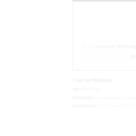
Ich stimme den
Bedinun
Auf die Merkliste
SKU:
92435.05
Kategorien:
Innenleuchten
,
Sta
Stichwörter:
E27
,
Chrom
,
230V
,
Te