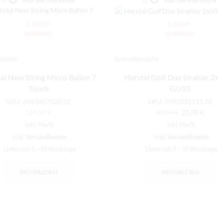
NICHT
NICHT
VORRÄTIG
VORRÄTIG
nsicht
Schnellansicht
al New String Micro Ballon 7
Herstal Golf Duo Strahler 
Touch
GU10
SKU:
6043607020.02
SKU:
3092031111.02
Ursprünglic
Aktu
159,99
€
49,99
€
25,00
€
Preis
Prei
inkl. MwSt.
inkl. MwSt.
war:
ist:
zzgl.
Versandkosten
zzgl.
Versandkosten
49,99 €
25,0
Lieferzeit:
5 – 10 Werktage
Lieferzeit:
5 – 10 Werktage
WEITERLESEN
WEITERLESEN