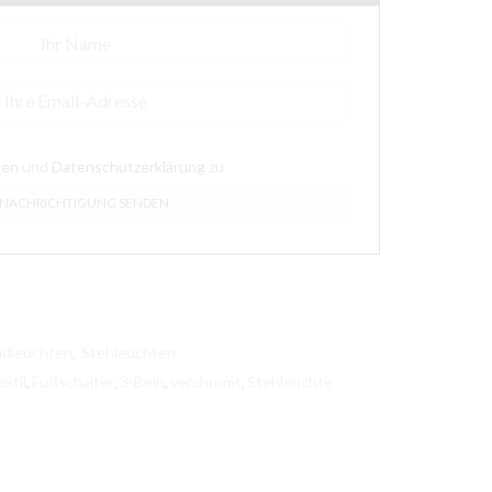
gen
und
Datenschutzerklärung
zu
ndleuchten
,
Stehleuchten
xtil
,
Fußschalter
,
3-Bein
,
verchromt
,
Stehleuchte