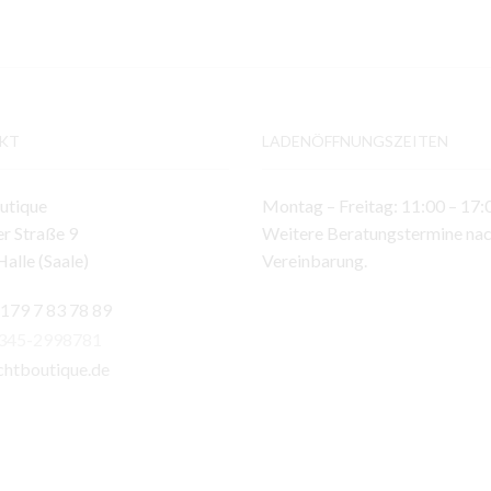
KT
LADENÖFFNUNGSZEITEN
utique
Montag – Freitag: 11:00 – 17:
r Straße 9
Weitere Beratungstermine na
alle (Saale)
Vereinbarung.
 179 7 83 78 89
)345-2998781
chtboutique.de