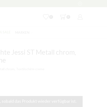
0
0
MARKEN
% SALE
te Jessi ST Metall chrom,
me
all chrom, Textilschirm creme
 sobald das Produkt wieder verfügbar ist.