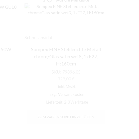
Schnellansicht
Schnellansic
2x50W
Sompex FINE Stehleuchte Metall
Nordlux
chrom/Glas satin weiß, 1xE27,
GU10 Meta
H:160cm
Scha
her
eller
SKU:
79896.05
S
s
329,00
€
inkl. MwSt.
0 €.
zzgl.
Versandkosten
Lieferzeit:
2-3 Werktage
L
ZUM WARENKORB HINZUFÜGEN
ZUM 