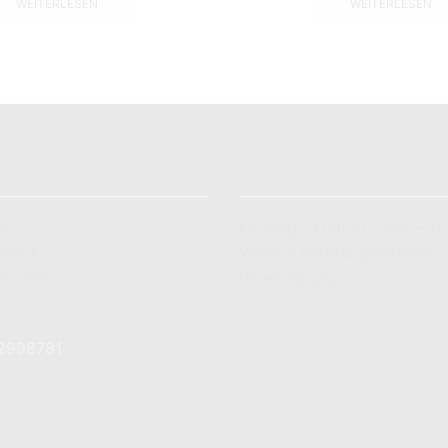
WEITERLESEN
WEITERLESEN
LADENÖFFNUNGSZEITEN
e
Montag – Freitag: 11:00 – 17
aße 9
Weitere Beratungstermine 
(Saale)
Vereinbarung.
7 83 78 89
-2998781
utique.de