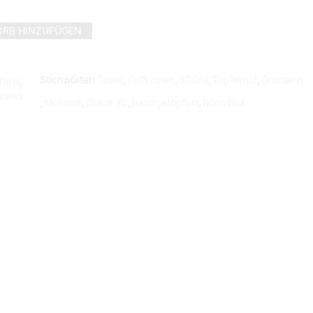
RB HINZUFÜGEN
Stichwörter:
Tasse
,
Griff innen
,
300ml
,
Töpferhof
,
Gramann
Tafel
,
oires
,
Mohnrot
,
Dekor 70
,
handgetöpfert
,
Röhmhild