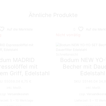
Ähnliche Produkte
Auf die Merkliste
Auf die Merkl
g
Nicht vorrätig
Schnellansicht
dum MADRID
Bodum NEW YO-
essolöffel mit
Becher mit Daue
m Griff, Edelstahl
Edelstahl
U:
55059.04
6,75
€
SKU:
55146.04
34,
inkl. MwSt.
inkl. MwSt.
zzgl.
Versandkosten
zzgl.
Versandkost
ferzeit:
5 – 10 Werktage
Lieferzeit:
5 – 10 Wer