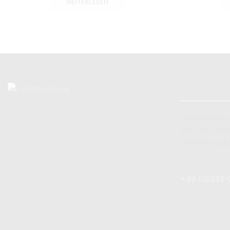
WEITERLESEN
KONTAKT
Lichtboutiqu
Barfüßer Str
06108 Halle 
+49 (0) 179 
+49 (0)345
info@lichtbo