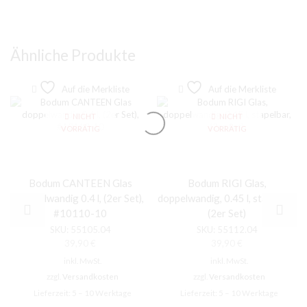
Ähnliche Produkte
Auf die Merkliste
Auf die Merkliste
NICHT
NICHT
VORRÄTIG
VORRÄTIG
Bodum CANTEEN Glas
Bodum RIGI Glas,
doppelwandig 0.4 l, (2er Set),
doppelwandig, 0.45 l, stapelbar,
#10110-10
(2er Set)
SKU:
55105.04
SKU:
55112.04
39,90
€
39,90
€
inkl. MwSt.
inkl. MwSt.
zzgl.
Versandkosten
zzgl.
Versandkosten
Lieferzeit:
5 – 10 Werktage
Lieferzeit:
5 – 10 Werktage