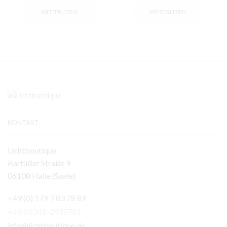
WEITERLESEN
WEITERLESEN
KONTAKT
Lichtboutique
Barfüßer Straße 9
06108 Halle (Saale)
+49 (0) 179 7 83 78 89
+49 (0)345-2998781
info@lichtboutique.de