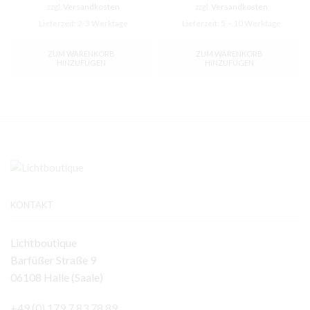
zzgl.
Versandkosten
zzgl.
Versandkosten
Lieferzeit:
2-3 Werktage
Lieferzeit:
5 – 10 Werktage
ZUM WARENKORB
ZUM WARENKORB
HINZUFÜGEN
HINZUFÜGEN
KONTAKT
Lichtboutique
Barfüßer Straße 9
06108 Halle (Saale)
+49 (0) 179 7 83 78 89