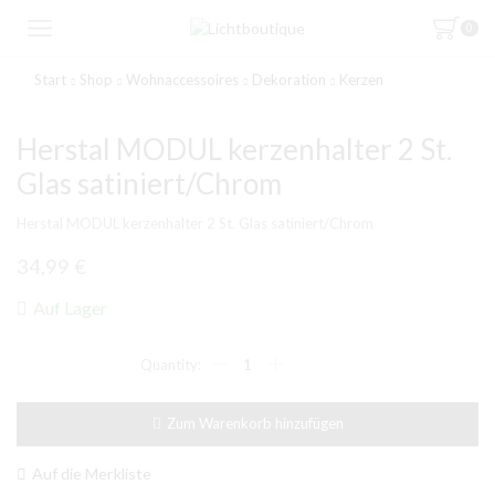
0
Start
Shop
Wohnaccessoires
Dekoration
Kerzen
Herstal MODUL kerzenhalter 2 St.
Glas satiniert/Chrom
Herstal MODUL kerzenhalter 2 St. Glas satiniert/Chrom
34,99
€
Auf Lager
Herstal
MODUL
kerzenhalter
2
Zum Warenkorb hinzufügen
St.
Glas
satiniert/Chrom
Auf die Merkliste
Menge