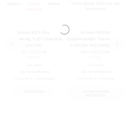
NICHT
VORRÄTIG
Bodum RIGI Glas,
Bodum PAVINA
doppelwandig, 0.45 l, stapelbar,
doppelwandige Thermogläser,
(2er Set)
0.45l (2er Set) transparent
SKU:
55112.04
SKU:
4560-10.04
39,90
€
49,90
€
inkl. MwSt.
inkl. MwSt.
zzgl.
Versandkosten
zzgl.
Versandkosten
Lieferzeit:
5 – 10 Werktage
Lieferzeit:
2-3 Werktage
WEITERLESEN
ZUM WARENKORB
HINZUFÜGEN