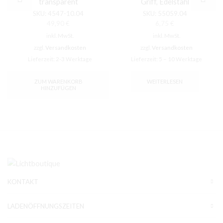
transparent
Griff, Edelstahl
SKU:
4547-10.04
SKU:
55059.04
49,90
€
6,75
€
inkl. MwSt.
inkl. MwSt.
zzgl.
Versandkosten
zzgl.
Versandkosten
Lieferzeit:
2-3 Werktage
Lieferzeit:
5 – 10 Werktage
ZUM WARENKORB
WEITERLESEN
HINZUFÜGEN
KONTAKT
LADENÖFFNUNGSZEITEN