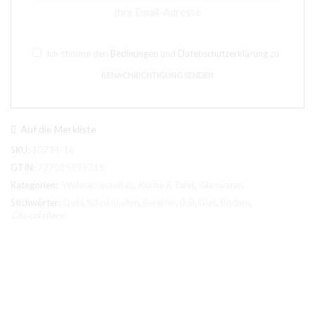
Ich stimme den
Bedinungen
und
Datenschutzerklärung
zu
Auf die Merkliste
SKU:
10734-16
GTIN:
727015895215
Kategorien:
Wohnaccessoires
,
Küche & Tafel
,
Glaswaren
Stichwörter:
Quirl
,
Schokoladen
,
Bereiter
,
0.6l
,
Glas
,
Bodum
,
Chocolatiere