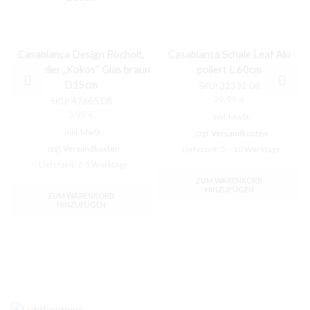
Casablanca Design Bocholt,
Casablanca Schale Leaf Alu
Dekoteller „Kokos“ Glas braun
poliert L.60cm
D15cm
SKU:
32332.08
29,99
€
SKU:
47665.08
3,99
€
inkl. MwSt.
inkl. MwSt.
zzgl.
Versandkosten
zzgl.
Versandkosten
Lieferzeit:
5 – 10 Werktage
Lieferzeit:
2-3 Werktage
ZUM WARENKORB
HINZUFÜGEN
ZUM WARENKORB
HINZUFÜGEN