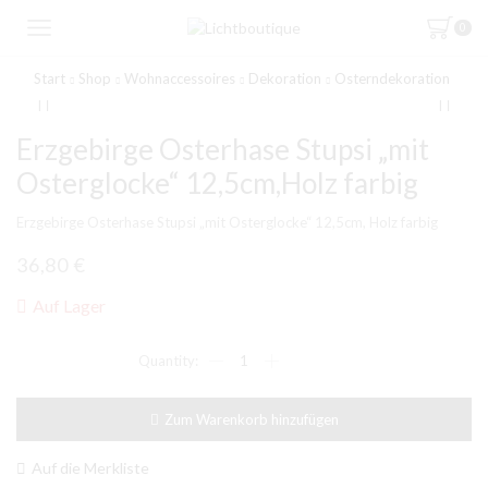
0
Start
Shop
Wohnaccessoires
Dekoration
Osterndekoration
Erzgebirge Osterhase Stupsi „mit
Osterglocke“ 12,5cm,Holz farbig
Erzgebirge Osterhase Stupsi „mit Osterglocke“ 12,5cm, Holz farbig
36,80
€
Auf Lager
Erzgebirge
Osterhase
Stupsi
"mit
Zum Warenkorb hinzufügen
Osterglocke"
12,5cm,Holz
farbig
Auf die Merkliste
Menge