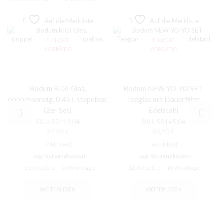
Auf die Merkliste
Auf die Merkliste
NICHT
NICHT
VORRÄTIG
VORRÄTIG
Bodum RIGI Glas,
Bodum NEW YO-YO SET
doppelwandig, 0.45 l, stapelbar,
Teeglas mit Dauerfilter
(2er Set)
Edelstahl
SKU:
55112.04
SKU:
55145.04
39,90
€
30,90
€
inkl. MwSt.
inkl. MwSt.
zzgl.
Versandkosten
zzgl.
Versandkosten
Lieferzeit:
5 – 10 Werktage
Lieferzeit:
5 – 10 Werktage
WEITERLESEN
WEITERLESEN