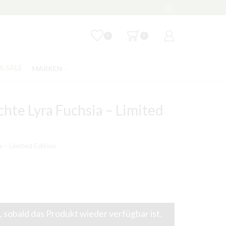
0
0
MARKEN
% SALE
hte Lyra Fuchsia – Limited
 – Limited Edition
 sobald das Produkt wieder verfügbar ist.