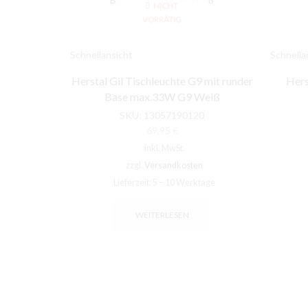
NICHT
VORRÄTIG
Schnellansicht
Schnella
Herstal Gil Tischleuchte G9 mit runder
Hers
Base max.33W G9 Weiß
SKU:
13057190120
69,95
€
inkl. MwSt.
zzgl.
Versandkosten
Lieferzeit:
5 – 10 Werktage
WEITERLESEN