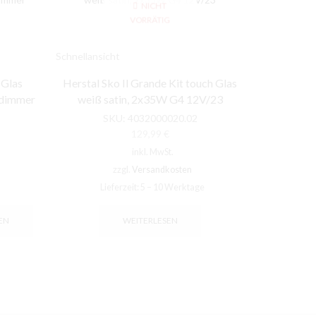
NICHT
VORRÄTIG
Schnellansicht
Schnellansic
 Glas
Herstal Sko Il Grande Kit touch Glas
Herstal 
hdimmer
weiß satin, 2x35W G4 12V/23
2x35W
SKU:
4032000020.02
S
129,99
€
inkl. MwSt.
zzgl.
Versandkosten
Lieferzeit:
5 – 10 Werktage
EN
WEITERLESEN
ZUM 