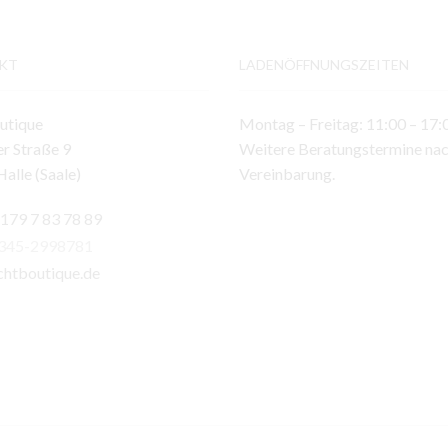
KT
LADENÖFFNUNGSZEITEN
utique
Montag – Freitag: 11:00 – 17:
r Straße 9
Weitere Beratungstermine na
alle (Saale)
Vereinbarung.
 179 7 83 78 89
)345-2998781
chtboutique.de