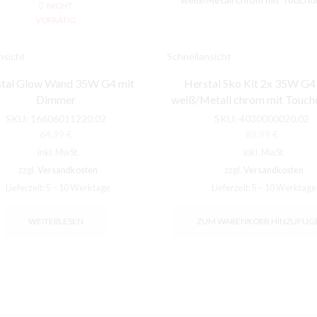
NICHT
VORRÄTIG
nsicht
Schnellansicht
tal Glow Wand 35W G4 mit
Herstal Sko Kit 2x 35W G4
Dimmer
weiß/Metall chrom mit Touc
SKU:
16606011220.02
SKU:
4030000020.02
64,99
€
89,99
€
inkl. MwSt.
inkl. MwSt.
zzgl.
Versandkosten
zzgl.
Versandkosten
Lieferzeit:
5 – 10 Werktage
Lieferzeit:
5 – 10 Werktage
WEITERLESEN
ZUM WARENKORB HINZUFÜG