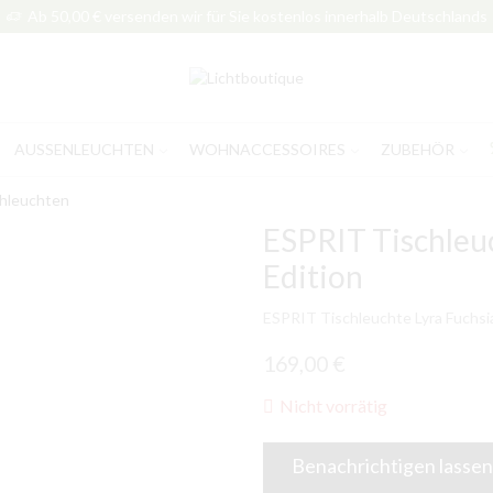
Ab 50,00 € versenden wir für Sie kostenlos innerhalb Deutschlands
AUSSENLEUCHTEN
WOHNACCESSOIRES
ZUBEHÖR
hleuchten
ESPRIT Tischleuc
Edition
ESPRIT Tischleuchte Lyra Fuchsia
169,00
€
Nicht vorrätig
Benachrichtigen lassen,