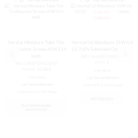
Auf die Merkliste
Auf die Merkliste
NICHT
VORRÄTIG
Herstal Miniature Tube Trio
Herstal Gil Wandspot 35W G4
Tischleuchte 3x max.40W E14
12/230V Edelstahl/Opal weiss
weiß
SKU:
16618570020.02
69,95
€
SKU:
13067030120.02
Ursprünglicher
Aktueller
79,95
€
55,00
€
inkl. MwSt.
Preis
Preis
inkl. MwSt.
zzgl.
Versandkosten
war:
ist:
zzgl.
Versandkosten
Lieferzeit:
2-3 Werktage
79,95 €
55,00 €.
Lieferzeit:
2-3 Werktage
WEITERLESEN
ZUM WARENKORB
HINZUFÜGEN