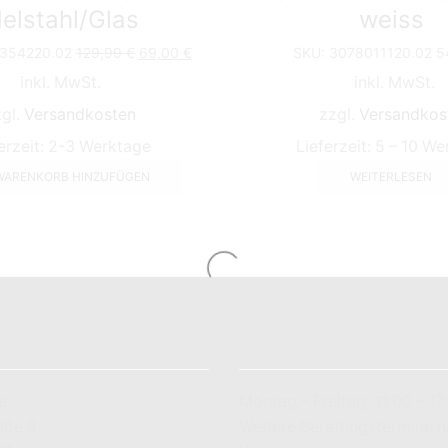
elstahl/Glas
weiss
Ursprünglicher
Aktueller
354220.02
129,99
€
69,00
€
SKU:
3078011120.02
5
Preis
Preis
inkl. MwSt.
inkl. MwSt.
war:
ist:
129,99 €
69,00 €.
zgl.
Versandkosten
zzgl.
Versandkos
erzeit:
2-3 Werktage
Lieferzeit:
5 – 10 We
WARENKORB HINZUFÜGEN
WEITERLESEN
LADENÖFFNUNGSZEITEN
e
Montag – Freitag: 11:00 – 17
aße 9
Weitere Beratungstermine 