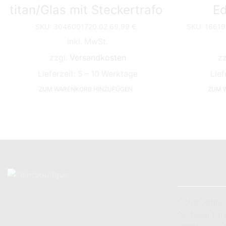
titan/Glas mit Steckertrafo
Ed
SKU:
3046001720.02
69,99
€
SKU:
16619
inkl. MwSt.
zzgl.
Versandkosten
z
Lieferzeit:
5 – 10 Werktage
Lief
ZUM WARENKORB HINZUFÜGEN
ZUM 
KONTAKT
Lichtboutiqu
Barfüßer Str