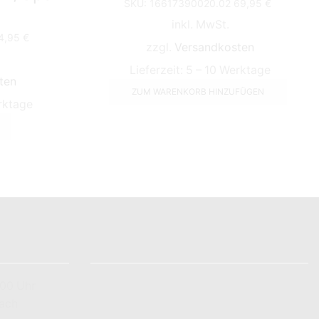
SKU:
16617390020.02
69,95
€
inkl. MwSt.
4,95
€
zzgl.
Versandkosten
Lieferzeit:
5 – 10 Werktage
ten
ZUM WARENKORB HINZUFÜGEN
rktage
INFORMATIONEN
:00 Uhr
Zahlungsarten
nach
Versandarten