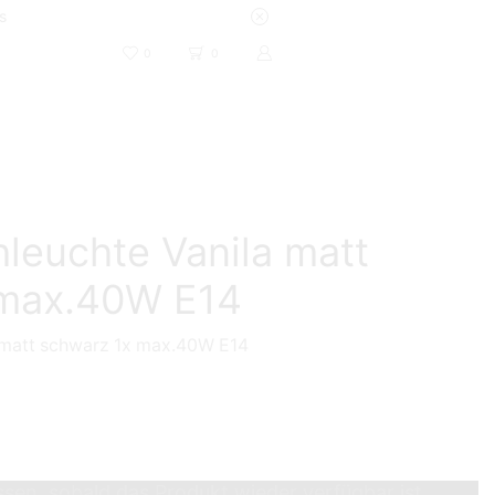
s
0
0
hleuchte Vanila matt
 max.40W E14
 matt schwarz 1x max.40W E14
ssen, sobald das Produkt wieder verfügbar ist.