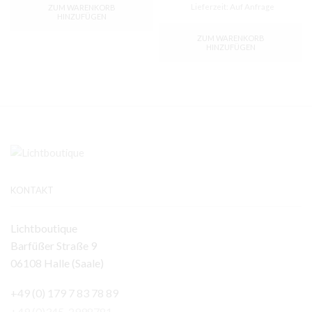
Lieferzeit:
Auf Anfrage
ZUM WARENKORB
HINZUFÜGEN
ZUM WARENKORB
HINZUFÜGEN
KONTAKT
Lichtboutique
Barfüßer Straße 9
06108 Halle (Saale)
+49 (0) 179 7 83 78 89
+49 (0)345-2998781