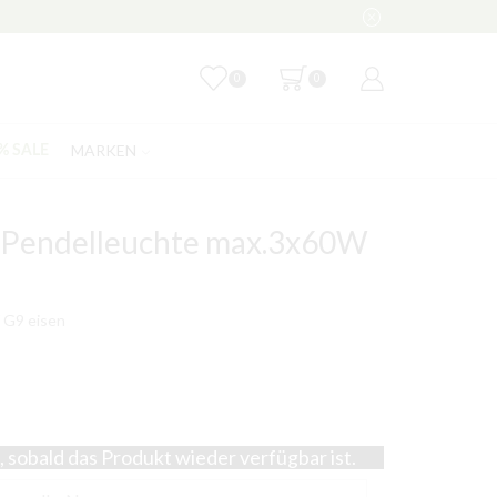
0
0
MARKEN
% SALE
 Pendelleuchte max.3x60W
 G9 eisen
 sobald das Produkt wieder verfügbar ist.