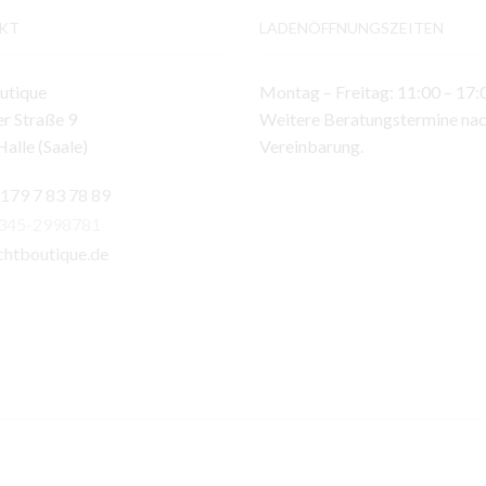
KT
LADENÖFFNUNGSZEITEN
utique
Montag – Freitag: 11:00 – 17:
r Straße 9
Weitere Beratungstermine na
alle (Saale)
Vereinbarung.
 179 7 83 78 89
)345-2998781
chtboutique.de