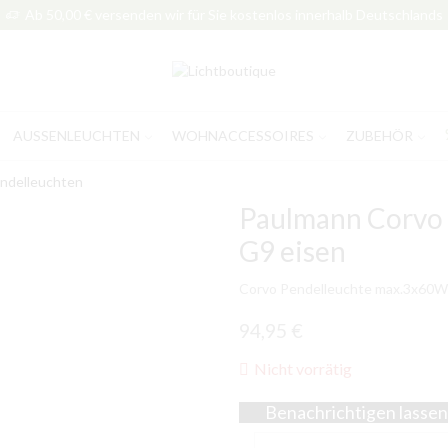
Ab 50,00 € versenden wir für Sie kostenlos innerhalb Deutschlands
AUSSENLEUCHTEN
WOHNACCESSOIRES
ZUBEHÖR
ndelleuchten
Paulmann Corvo
G9 eisen
Corvo Pendelleuchte max.3x60W
94,95
€
Nicht vorrätig
Benachrichtigen lassen,