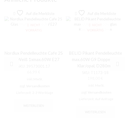
Auf die Merkliste
Auf die Merkliste
NICHT
NICHT
VORRÄTIG
VORRÄTIG
Nordlux Pendelleuchte Cafe 25
BELID Pikant Pendelleuchte
Glas Weiß 1xmax.60W E27
max.60W G9 Doppelglas
Klar/opal, D280mm
SKU:
39573001.17
66,99
€
SKU:
T1173-18
198,00
€
inkl. MwSt.
inkl. MwSt.
zzgl.
Versandkosten
zzgl.
Versandkosten
Lieferzeit:
2-3 Werktage
Lieferzeit:
Auf Anfrage
WEITERLESEN
WEITERLESEN