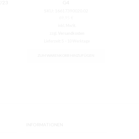
V/23
G4
G4 Halo
SKU:
16617390020.02
S
69,95
€
inkl. MwSt.
zzgl.
Versandkosten
Lieferzeit:
5 – 10 Werktage
L
ZUM WARENKORB HINZUFÜGEN
ZUM 
INFORMATIONEN