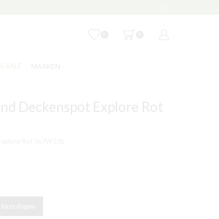
0
0
MARKEN
% SALE
nd Deckenspot Explore Rot
Explore Rot 3x7W ESL
 hinzufügen