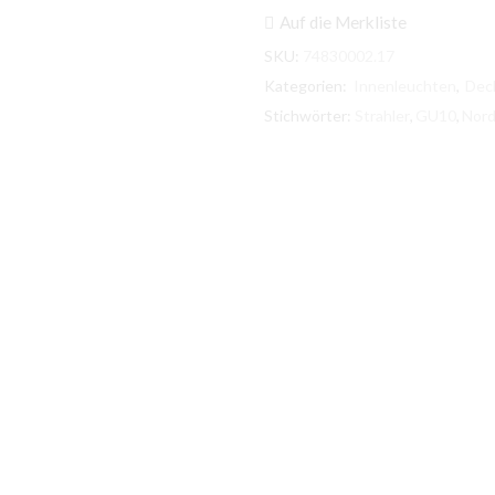
und
Auf die Merkliste
Deckenspot
Explore
SKU:
74830002.17
Rot
Kategorien:
Innenleuchten
,
Dec
3x7W
ESL
Stichwörter:
Strahler
,
GU10
,
Nord
Menge