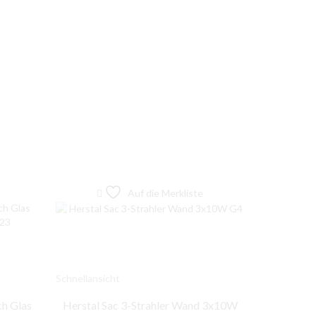
Auf die Merkliste
Schnellansicht
Schnellansic
ch Glas
Herstal Sac 3-Strahler Wand 3x10W
Herstal L