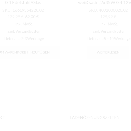
G4 Edelstahl/Glas
weiß satin, 2x35W G4 12
SKU:
16619354220.02
SKU:
4032000020.02
Ursprünglicher
Aktueller
129,99
€
69,00
€
129,99
€
Preis
Preis
inkl. MwSt.
inkl. MwSt.
war:
ist:
zzgl.
Versandkosten
zzgl.
Versandkosten
129,99 €
69,00 €.
Lieferzeit:
2-3 Werktage
Lieferzeit:
5 – 10 Werktage
UM WARENKORB HINZUFÜGEN
WEITERLESEN
KT
LADENÖFFNUNGSZEITEN