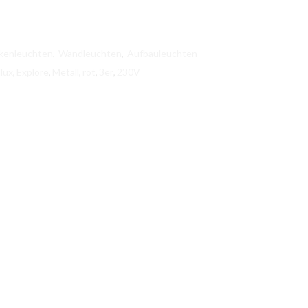
kenleuchten
,
Wandleuchten
,
Aufbauleuchten
lux
,
Explore
,
Metall
,
rot
,
3er
,
230V