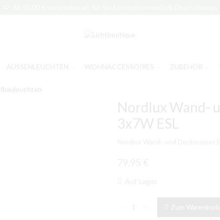
Ab 50,00 € versenden wir für Sie kostenlos innerhalb Deutschlands
AUSSENLEUCHTEN
WOHNACCESSOIRES
ZUBEHÖR
fbauleuchten
Nordlux Wand- u
3x7W ESL
Nordlux Wand- und Deckenspot 
79,95
€
Auf Lager
Nordlux
Zum Warenkorb
Wand-