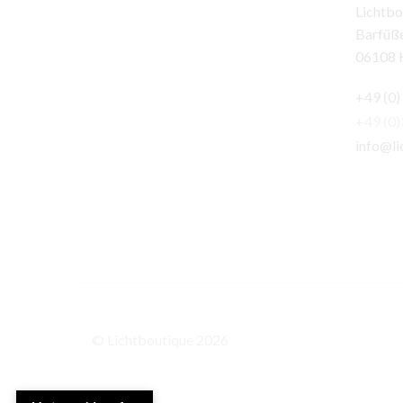
Lichtbo
Barfüße
06108 H
+49 (0)
+49 (0
info@li
© Lichtboutique 2026