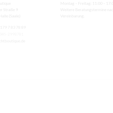
utique
Montag – Freitag: 11:00 – 17:
r Straße 9
Weitere Beratungstermine na
alle (Saale)
Vereinbarung.
 179 7 83 78 89
)345-2998781
chtboutique.de