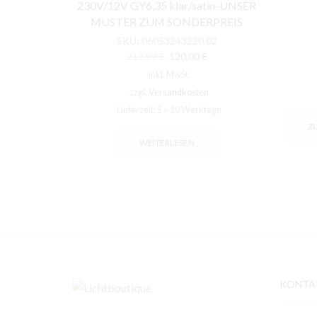
230V/12V GY6,35 klar/satin-UNSER
MUSTER ZUM SONDERPREIS
SKU:
06053243220.02
Ursprünglicher
Aktueller
219,99
€
120,00
€
Preis
Preis
inkl. MwSt.
war:
ist:
zzgl.
Versandkosten
219,99 €
120,00 €.
Lieferzeit:
5 – 10 Werktage
Z
WEITERLESEN
KONTA