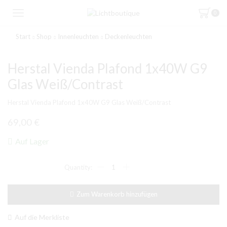
0
Start
Shop
Innenleuchten
Deckenleuchten
Herstal Vienda Plafond 1x40W G9
Glas Weiß/Contrast
Herstal Vienda Plafond 1x40W G9 Glas Weiß/Contrast
69,00
€
Auf Lager
Herstal
Vienda
Plafond
1x40W
Zum Warenkorb hinzufügen
G9
Glas
Weiß/Contrast
Auf die Merkliste
Menge