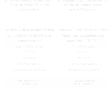
Nordlux Aufbaustrahler Fallon
Sompex CUBIC Deckenleuchte
Long inkl. 8.5W LED Metall
Aluminium handgebürstet,
schwarz/silber
max.20W LED E27
SKU:
47550103.17
SKU:
87411.05
59,95
€
49,00
€
inkl. MwSt.
inkl. MwSt.
zzgl.
Versandkosten
zzgl.
Versandkosten
Lieferzeit:
2-3 Werktage
Lieferzeit:
2-3 Werktage
ZUM WARENKORB
ZUM WARENKORB
HINZUFÜGEN
HINZUFÜGEN