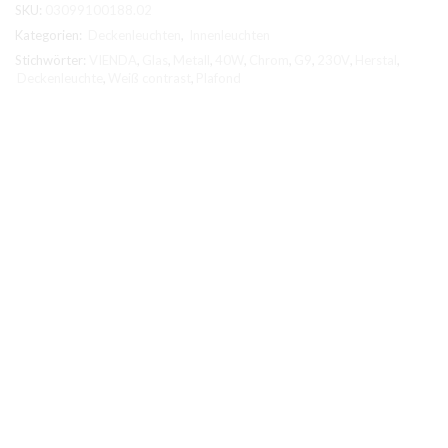
SKU:
03099100188.02
Kategorien:
Deckenleuchten
,
Innenleuchten
Stichwörter:
VIENDA
,
Glas
,
Metall
,
40W
,
Chrom
,
G9
,
230V
,
Herstal
,
Deckenleuchte
,
Weiß contrast
,
Plafond