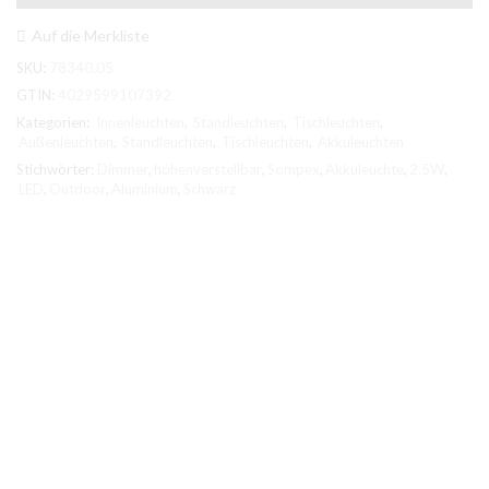
Metall
schwarz
Auf die Merkliste
2,5W
SKU:
78340.05
LED,
245lm,
GTIN:
4029599107392
höhenverstellbar
Kategorien:
Innenleuchten
,
Standleuchten
,
Tischleuchten
,
Menge
Außenleuchten
,
Standleuchten
,
Tischleuchten
,
Akkuleuchten
Stichwörter:
Dimmer
,
höhenverstellbar
,
Sompex
,
Akkuleuchte
,
2.5W
,
LED
,
Outdoor
,
Aluminium
,
Schwarz