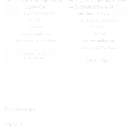
Herstal Sac 3-Strahler Wand
Herstal Gil Wandleuchte 35W
3x10W G4
G4 Edelstahl/Chrom/Glas satin
mit Dimmer-Schalter
SKU:
16617390020.02
69,95
€
SKU:
16619570020.02
69,95
€
inkl. MwSt.
inkl. MwSt.
zzgl.
Versandkosten
zzgl.
Versandkosten
Lieferzeit:
5 – 10 Werktage
Lieferzeit:
2-3 Werktage
ZUM WARENKORB
HINZUFÜGEN
WEITERLESEN
KONTAKT