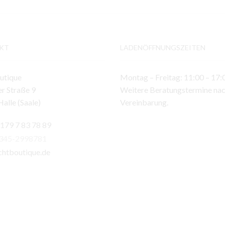
KT
LADENÖFFNUNGSZEITEN
utique
Montag – Freitag: 11:00 – 17:
r Straße 9
Weitere Beratungstermine na
alle (Saale)
Vereinbarung.
 179 7 83 78 89
)345-2998781
chtboutique.de