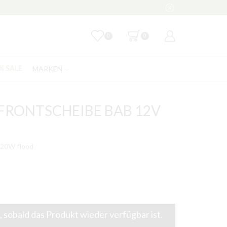
0
0
MARKEN
% SALE
 FRONTSCHEIBE BAB 12V
20W flood
 sobald das Produkt wieder verfügbar ist.