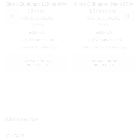
Globe Glühlampe 125mm 60W
Globe Glühlampe 80mm 60W
E27 opal
E27 soft opal
SKU:
3606001.01
SKU:
3603001.01
12,99
€
6,99
€
inkl. MwSt.
inkl. MwSt.
zzgl.
Versandkosten
zzgl.
Versandkosten
Lieferzeit:
2-3 Werktage
Lieferzeit:
5 – 10 Werktage
ZUM WARENKORB
ZUM WARENKORB
HINZUFÜGEN
HINZUFÜGEN
KONTAKT