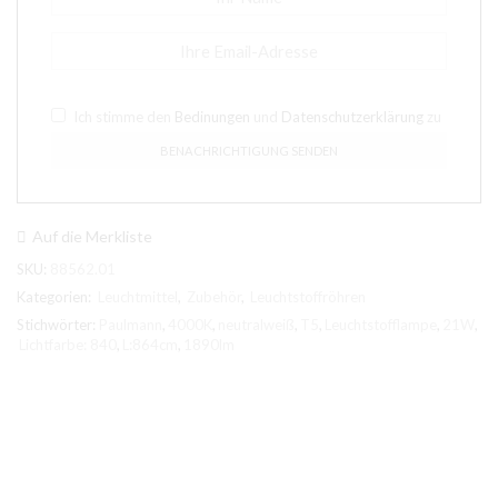
Ich stimme den
Bedinungen
und
Datenschutzerklärung
zu
Auf die Merkliste
SKU:
88562.01
Kategorien:
Leuchtmittel
,
Zubehör
,
Leuchtstoffröhren
Stichwörter:
Paulmann
,
4000K
,
neutralweiß
,
T5
,
Leuchtstofflampe
,
21W
,
Lichtfarbe: 840
,
L:864cm
,
1890lm