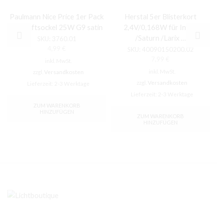
Paulmann Nice Price 1er Pack
Herstal 5er Blisterkort
HV-Stiftsockel 25W G9 satin
2,4V/0,168W für Indus
/Saturn /Larix …
SKU:
3760.01
4,99
€
SKU:
40090150200.02
7,99
€
inkl. MwSt.
inkl. MwSt.
zzgl.
Versandkosten
zzgl.
Versandkosten
Lieferzeit:
2-3 Werktage
Lieferzeit:
2-3 Werktage
ZUM WARENKORB
HINZUFÜGEN
ZUM WARENKORB
HINZUFÜGEN