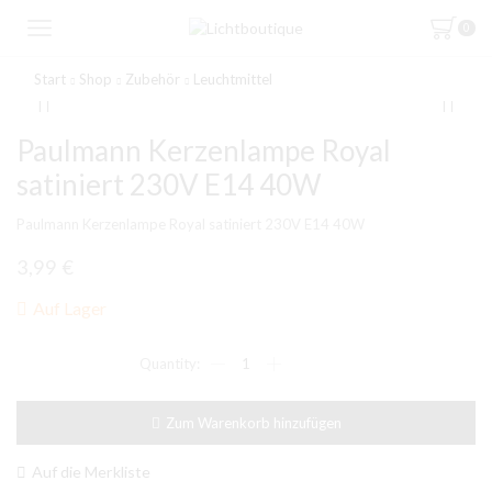
0
Start
Shop
Zubehör
Leuchtmittel
Paulmann Kerzenlampe Royal
satiniert 230V E14 40W
Paulmann Kerzenlampe Royal satiniert 230V E14 40W
3,99
€
Auf Lager
Paulmann
Kerzenlampe
Royal
satiniert
Zum Warenkorb hinzufügen
230V
E14
40W
Auf die Merkliste
Menge