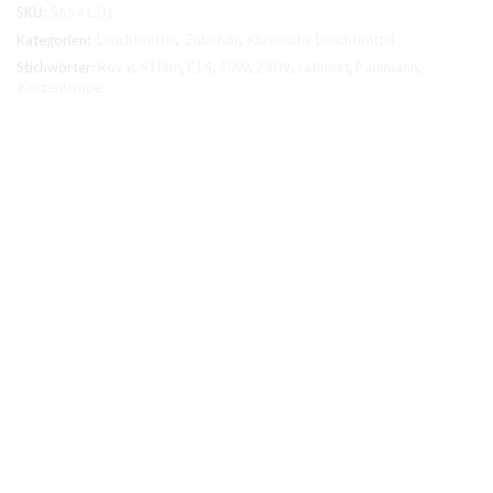
SKU:
56541.01
Kategorien:
Leuchtmittel
,
Zubehör
,
Klassische Leuchtmittel
Stichwörter:
Royal
,
410lm
,
E14
,
40W
,
230V
,
satiniert
,
Paulmann
,
Kerzenlampe