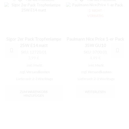
NICHT
VORRÄTIG
Sigor 2er Pack Tropfenlampe
Paulmann Nice Price 1-er Pack
25W E14 matt
35W GU10
SKU:
12720.01
SKU:
3700.01
3,99
€
4,99
€
inkl. MwSt.
inkl. MwSt.
zzgl.
Versandkosten
zzgl.
Versandkosten
Lieferzeit:
2-3 Werktage
Lieferzeit:
2-3 Werktage
ZUM WARENKORB
WEITERLESEN
HINZUFÜGEN