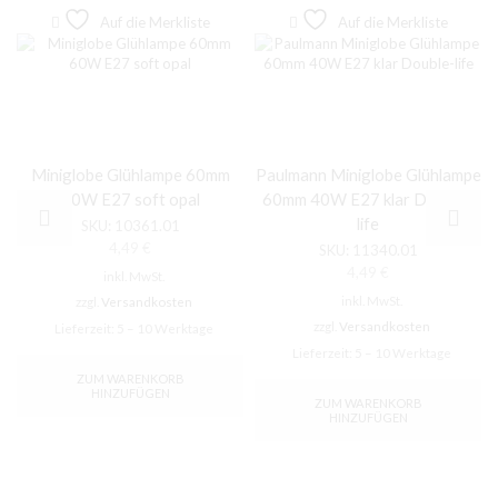
Auf die Merkliste
Auf die Merkliste
Miniglobe Glühlampe 60mm
Paulmann Miniglobe Glühlampe
60W E27 soft opal
60mm 40W E27 klar Double-
life
SKU:
10361.01
4,49
€
SKU:
11340.01
4,49
€
inkl. MwSt.
inkl. MwSt.
zzgl.
Versandkosten
zzgl.
Versandkosten
Lieferzeit:
5 – 10 Werktage
Lieferzeit:
5 – 10 Werktage
ZUM WARENKORB
HINZUFÜGEN
ZUM WARENKORB
HINZUFÜGEN