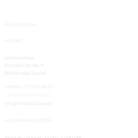
KONTAKT
Lichtboutique
Barfüßer Straße 9
06108 Halle (Saale)
+49 (0) 179 7 83 78 89
+49 (0)345-2998781
info@lichtboutique.de
LADENÖFFNUNGSZEITEN
Montag – Freitag: 11:00 – 17:00 Uhr