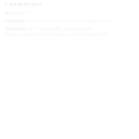
Form
Auf die Merkliste
Menge
SKU:
89421.01
Kategorien:
Energiesparleuchtmittel
,
Leuchtmittel
,
Zubehör
Stichwörter:
E27
,
Paulmann
,
ESL
,
11W
,
Decopipe
,
Energiespar-Leuchtmittel
,
Glasform schräg
,
440lm
,
8000h