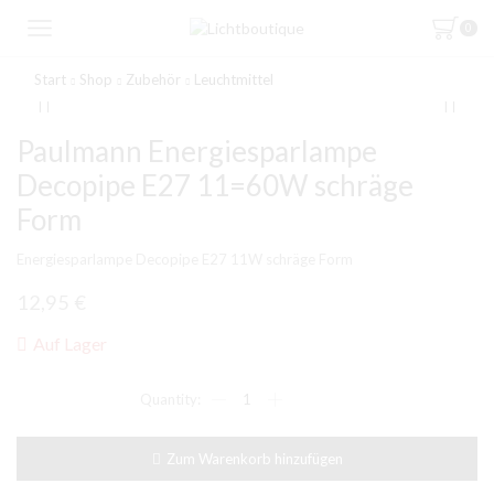
0
Start
Shop
Zubehör
Leuchtmittel
Paulmann Energiesparlampe
Decopipe E27 11=60W schräge
Form
Energiesparlampe Decopipe E27 11W schräge Form
12,95
€
Auf Lager
Paulmann
Energiesparlampe
Decopipe
E27
Zum Warenkorb hinzufügen
11=60W
schräge