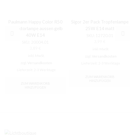
Paulmann Happy Color R50
Sigor 2er Pack Tropfenlampe
Reflektorlampe aussen gelb
25W E14 matt
40W E14
SKU:
12720.01
3,99
€
SKU:
20004.01
3,89
€
inkl. MwSt.
inkl. MwSt.
zzgl.
Versandkosten
zzgl.
Versandkosten
Lieferzeit:
2-3 Werktage
Lieferzeit:
2-3 Werktage
ZUM WARENKORB
HINZUFÜGEN
ZUM WARENKORB
HINZUFÜGEN