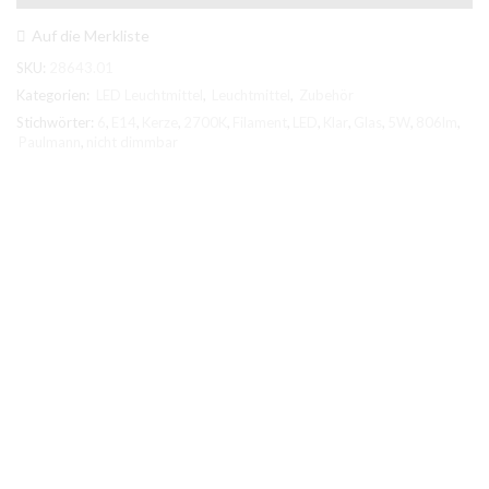
E14
2700K
Auf die Merkliste
6,5W
SKU:
28643.01
Klar
Glas
Kategorien:
LED Leuchtmittel
,
Leuchtmittel
,
Zubehör
nicht
Stichwörter:
6
,
E14
,
Kerze
,
2700K
,
Filament
,
LED
,
Klar
,
Glas
,
5W
,
806lm
,
dimmbar
Paulmann
,
nicht dimmbar
Menge