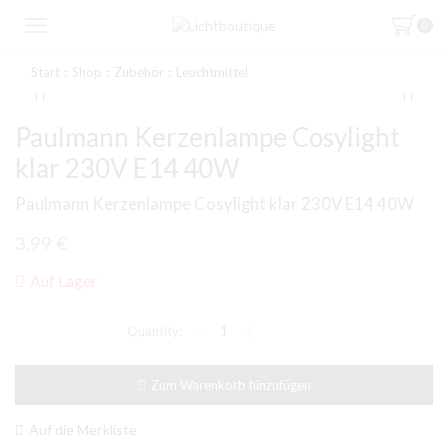
0
Start
Shop
Zubehör
Leuchtmittel
Paulmann Kerzenlampe Cosylight
klar 230V E14 40W
Paulmann Kerzenlampe Cosylight klar 230V E14 40W
3,99
€
Auf Lager
Paulmann
Kerzenlampe
Cosylight
klar
Zum Warenkorb hinzufügen
230V
E14
40W
Auf die Merkliste
Menge