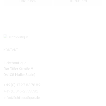
HINZUFÜGEN
HINZUFÜGEN
KONTAKT
Lichtboutique
Barfüßer Straße 9
06108 Halle (Saale)
+49 (0) 179 7 83 78 89
+49 (0)345-2998781
info@lichtboutique.de