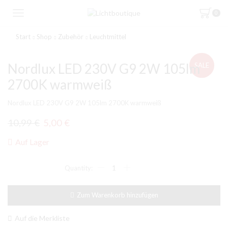
0
Start
Shop
Zubehör
Leuchtmittel
Nordlux LED 230V G9 2W 105lm
SALE
2700K warmweiß
Nordlux LED 230V G9 2W 105lm 2700K warmweiß
Ursprünglicher
Aktueller
10,99
€
5,00
€
Preis
Preis
Auf Lager
war:
ist:
Nordlux
10,99 €
5,00 €.
LED
230V
G9
Zum Warenkorb hinzufügen
2W
105lm
2700K
Auf die Merkliste
warmweiß