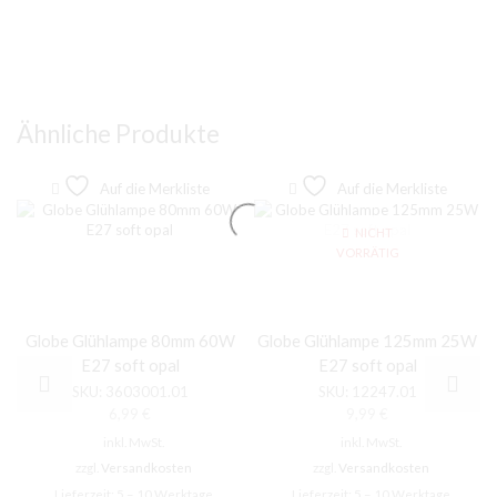
Ähnliche Produkte
Auf die Merkliste
Auf die Merkliste
NICHT
VORRÄTIG
Globe Glühlampe 80mm 60W
Globe Glühlampe 125mm 25W
E27 soft opal
E27 soft opal
SKU:
3603001.01
SKU:
12247.01
6,99
€
9,99
€
inkl. MwSt.
inkl. MwSt.
zzgl.
Versandkosten
zzgl.
Versandkosten
Lieferzeit:
5 – 10 Werktage
Lieferzeit:
5 – 10 Werktage