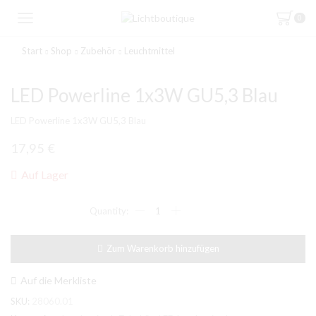
0
Start
Shop
Zubehör
Leuchtmittel
LED Powerline 1x3W GU5,3 Blau
LED Powerline 1x3W GU5,3 Blau
17,95
€
Auf Lager
LED
Powerline
1x3W
GU5,3
Zum Warenkorb hinzufügen
Blau
Menge
Auf die Merkliste
SKU:
28060.01