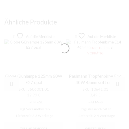
Ähnliche Produkte
Auf die Merkliste
Auf die Merkliste
NICHT
VORRÄTIG
Globe Glühlampe 125mm 60W
Paulmann Tropfenbirne E14
E27 opal
40W 45mm soft opal
SKU:
3606001.01
SKU:
10641.01
12,99
€
3,49
€
inkl. MwSt.
inkl. MwSt.
zzgl.
Versandkosten
zzgl.
Versandkosten
Lieferzeit:
2-3 Werktage
Lieferzeit:
2-4 Werktage
ZUM WARENKORB
WEITERLESEN