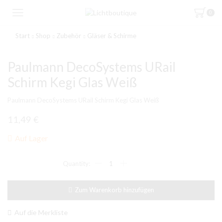
0
Start
Shop
Zubehör
Gläser & Schirme
Paulmann DecoSystems URail
Schirm Kegi Glas Weiß
Paulmann DecoSystems URail Schirm Kegi Glas Weiß
11,49
€
Auf Lager
Paulmann
DecoSystems
URail
Schirm
Zum Warenkorb hinzufügen
Kegi
Glas
Weiß
Auf die Merkliste
Menge