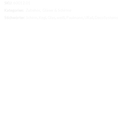
SKU:
60012.01
Kategorien:
Zubehör
,
Gläser & Schirme
Stichwörter:
Schirm
,
Kegi
,
Glas
,
weiß
,
Paulmann
,
URail
,
DecoSystems