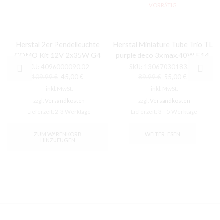
VORRÄTIG
Herstal 2er Pendelleuchte
Herstal Miniature Tube Trio TL
COMO Kit 12V 2x35W G4
purple deco 3x max.40W E14
SKU:
4096000090.02
SKU:
13067030183.02
Ursprünglicher
Aktueller
Ursprünglicher
Aktueller
109,99
€
45,00
€
89,99
€
55,00
€
Preis
Preis
Preis
Preis
inkl. MwSt.
inkl. MwSt.
war:
ist:
war:
ist:
zzgl.
Versandkosten
zzgl.
Versandkosten
109,99 €
45,00 €.
89,99 €
55,00 €.
Lieferzeit:
2-3 Werktage
Lieferzeit:
3 – 5 Werktage
ZUM WARENKORB
WEITERLESEN
HINZUFÜGEN