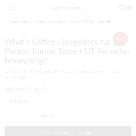
0
Start
Shop
Wohnaccessoires
Küche & Tafel
Keramik
SALE
What´s Kaffee-/Teegedeck für 1
Person, Kanne, Tasse + UT Porzellan
braun/beige
What´s Kaffee-/Teegedeck für 1 Person, Kanne, Tasse + UT Porzellan
braun/beige
Ursprünglicher
Aktueller
38,99
€
25,00
€
Preis
Preis
Auf Lager
war:
ist:
What
38,99 €
25,00 €.
´s
Kaffee-/Teegedeck
für
Zum Warenkorb hinzufügen
1