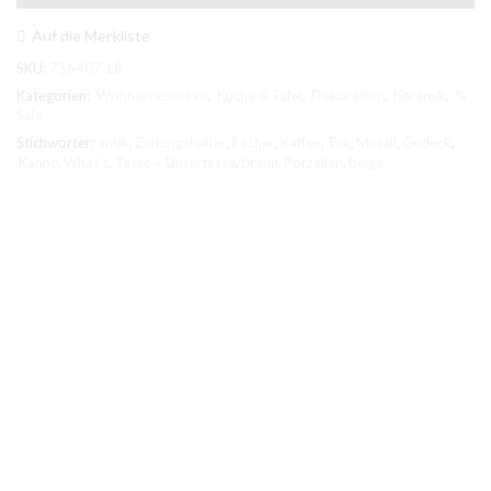
Person,
Kanne,
Auf die Merkliste
Tasse
SKU:
756407.18
+
UT
Kategorien:
Wohnaccessoires
,
Küche & Tafel
,
Dekoration
,
Keramik
,
%
Porzellan
Sale
braun/beige
Stichwörter:
antik
,
Zeitungshalter
,
Fächer
,
Kaffee
,
Tee
,
Metall
,
Gedeck
,
Menge
Kanne
,
What´s
,
Tasse + Untertasse
,
braun
,
Porzellan
,
beige