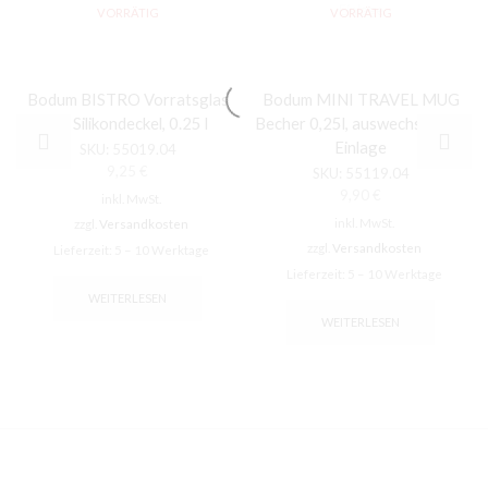
VORRÄTIG
VORRÄTIG
Bodum BISTRO Vorratsglas
Bodum MINI TRAVEL MUG
mit Silikondeckel, 0.25 l
Becher 0,25l, auswechselbare
Einlage
SKU:
55019.04
9,25
€
SKU:
55119.04
9,90
€
inkl. MwSt.
inkl. MwSt.
zzgl.
Versandkosten
zzgl.
Versandkosten
Lieferzeit:
5 – 10 Werktage
Lieferzeit:
5 – 10 Werktage
WEITERLESEN
WEITERLESEN