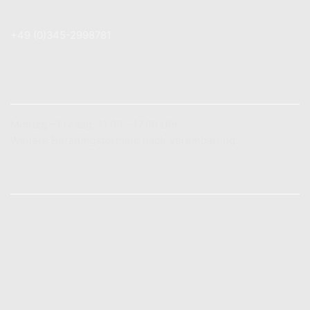
+49 (0) 179 7 83 78 89
+49 (0)345-2998781
info@lichtboutique.de
LADENÖFFNUNGSZEITEN
Montag – Freitag: 11:00 – 17:00 Uhr
Weitere Beratungstermine nach Vereinbarung.
INFORMATIONEN
Zahlungsarten
Versandarten
Vertrag widerrufen
Widerrufsbelehrung