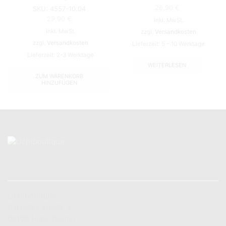
26,90
€
SKU:
4557-10.04
29,90
€
inkl. MwSt.
inkl. MwSt.
zzgl.
Versandkosten
zzgl.
Versandkosten
Lieferzeit:
5 – 10 Werktage
Lieferzeit:
2-3 Werktage
WEITERLESEN
ZUM WARENKORB
HINZUFÜGEN
KONTAKT
Lichtboutique
Barfüßer Straße 9
06108 Halle (Saale)