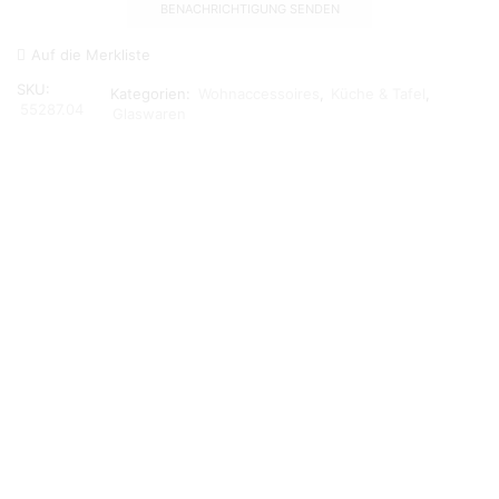
Auf die Merkliste
SKU:
Kategorien:
Wohnaccessoires
,
Küche & Tafel
,
55287.04
Glaswaren