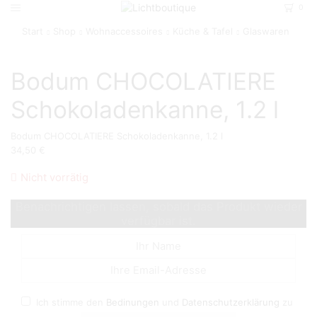
0
Start
Shop
Wohnaccessoires
Küche & Tafel
Glaswaren
Bodum CHOCOLATIERE
Schokoladenkanne, 1.2 l
Bodum CHOCOLATIERE Schokoladenkanne, 1.2 l
34,50
€
Nicht vorrätig
Benachrichtigen lassen, sobald das Produkt wieder
verfügbar ist.
Ich stimme den
Bedinungen
und
Datenschutzerklärung
zu