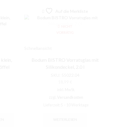
Auf die Merkliste
NICHT
VORRÄTIG
Schnellansicht
Schnellansic
lein,
Bodum BISTRO Vorratsglas mit
Bodum 
öffel
Silikondeckel, 2.0 l
Silikon
SKU:
55022.04
18,99
€
inkl. MwSt.
zzgl.
Versandkosten
Lieferzeit:
5 – 10 Werktage
Li
EN
WEITERLESEN