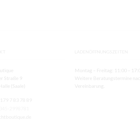
KT
LADENÖFFNUNGSZEITEN
utique
Montag – Freitag: 11:00 – 17:
r Straße 9
Weitere Beratungstermine na
alle (Saale)
Vereinbarung.
 179 7 83 78 89
)345-2998781
chtboutique.de