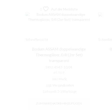
Auf die Merkliste
Schnellansicht
Schnella
Bodum ASSAM doppelwandige
B
Thermogläser, 0.4l (2er Set)
transparent
SKU:
4547-10.04
49,90
€
inkl. MwSt.
zzgl.
Versandkosten
Lieferzeit:
2-3 Werktage
ZUM WARENKORB HINZUFÜGEN