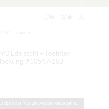
0
0
MARKEN
% SALE
 Edelstahl – Teefilter
deckung, #10547-16B
 sobald das Produkt wieder verfügbar ist.