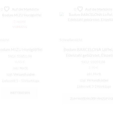
Auf die Merkliste
Auf die Merkliste
NICHT
VORRÄTIG
nsicht
Schnellansicht
odum MIZU Honiglöffel
Bodum BARCELONA Löffel, k
Edelstahl gebürstet, Einzell
SKU:
55051.04
6,45
€
SKU:
55057.04
3,90
€
inkl. MwSt.
inkl. MwSt.
zzgl.
Versandkosten
zzgl.
Versandkosten
Lieferzeit:
5 – 10 Werktage
Lieferzeit:
2-3 Werktage
WEITERLESEN
ZUM WARENKORB HINZUFÜG