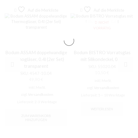
Auf die Merkliste
Auf die Merkliste
NICHT
VORRÄTIG
Bodum ASSAM doppelwandige
Bodum BISTRO Vorratsglas
Thermogläser, 0.4l (2er Set)
mit Silikondeckel, 0.6 l
transparent
SKU:
55020.04
10,50
€
SKU:
4547-10.04
49,90
€
inkl. MwSt.
inkl. MwSt.
zzgl.
Versandkosten
zzgl.
Versandkosten
Lieferzeit:
5 – 10 Werktage
Lieferzeit:
2-3 Werktage
WEITERLESEN
ZUM WARENKORB
HINZUFÜGEN