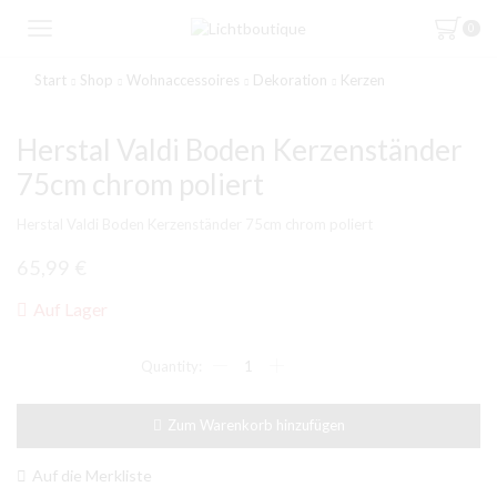
0
Start
Shop
Wohnaccessoires
Dekoration
Kerzen
Herstal Valdi Boden Kerzenständer
75cm chrom poliert
Herstal Valdi Boden Kerzenständer 75cm chrom poliert
65,99
€
Auf Lager
Herstal
Valdi
Boden
Kerzenständer
Zum Warenkorb hinzufügen
75cm
chrom
poliert
Auf die Merkliste
Menge