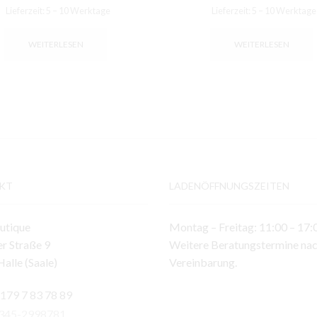
Lieferzeit:
5 – 10 Werktage
Lieferzeit:
5 – 10 Werktage
WEITERLESEN
WEITERLESEN
KT
LADENÖFFNUNGSZEITEN
utique
Montag – Freitag: 11:00 – 17:
r Straße 9
Weitere Beratungstermine na
alle (Saale)
Vereinbarung.
 179 7 83 78 89
)345-2998781