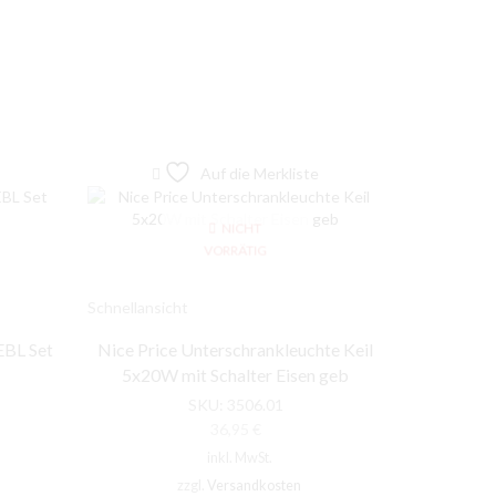
Auf die Merkliste
NICHT
VORRÄTIG
Schnellansicht
Schnellansic
EBL Set
Nice Price Unterschrankleuchte Keil
Paulmann 
5x20W mit Schalter Eisen geb
ma
SKU:
3506.01
36,95
€
inkl. MwSt.
zzgl.
Versandkosten