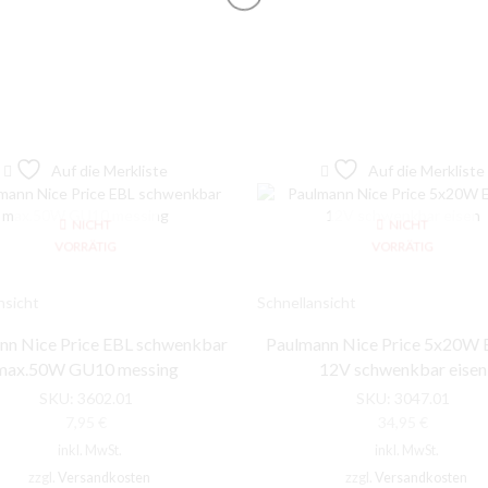
Auf die Merkliste
Auf die Merkliste
NICHT
NICHT
VORRÄTIG
VORRÄTIG
nsicht
Schnellansicht
nn Nice Price EBL schwenkbar
Paulmann Nice Price 5x20W 
max.50W GU10 messing
12V schwenkbar eisen
SKU:
3602.01
SKU:
3047.01
7,95
€
34,95
€
inkl. MwSt.
inkl. MwSt.
zzgl.
Versandkosten
zzgl.
Versandkosten