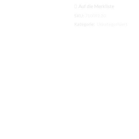
Manikürset
Auf die Merkliste
Leder/Edelstahl
3tlg.
SKU:
710092.20
Menge
Kategorie:
Unkategorisiert