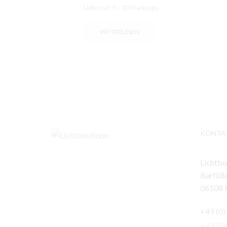
Lieferzeit:
5 – 10 Werktage
WEITERLESEN
KONTA
Lichtbo
Barfüße
06108 H
+49 (0)
+49 (0