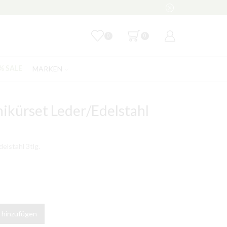
0
0
MARKEN
% SALE
kürset Leder/Edelstahl
lstahl 3tlg.
 hinzufügen