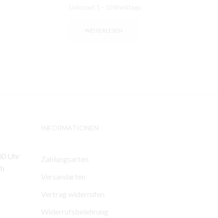
Lieferzeit:
5 – 10 Werktage
Li
WEITERLESEN
INFORMATIONEN
00 Uhr
Zahlungsarten
ch
Versandarten
Vertrag widerrufen
Widerrufsbelehrung