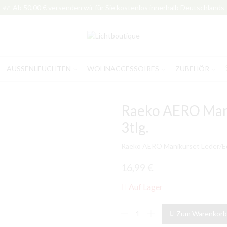
Ab 50,00 € versenden wir für Sie kostenlos innerhalb Deutschlands
AUSSENLEUCHTEN
WOHNACCESSOIRES
ZUBEHÖR
Raeko AERO Mani
3tlg.
Raeko AERO Manikürset Leder/Ede
16,99
€
Auf Lager
Raeko
Zum Warenkorb
AERO