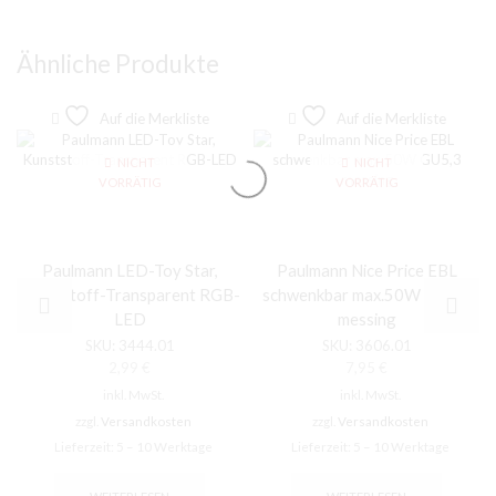
Ähnliche Produkte
Auf die Merkliste
Auf die Merkliste
NICHT
NICHT
VORRÄTIG
VORRÄTIG
Paulmann LED-Toy Star,
Paulmann Nice Price EBL
Kunststoff-Transparent RGB-
schwenkbar max.50W GU5,3
LED
messing
SKU:
3444.01
SKU:
3606.01
2,99
€
7,95
€
inkl. MwSt.
inkl. MwSt.
zzgl.
Versandkosten
zzgl.
Versandkosten
Lieferzeit:
5 – 10 Werktage
Lieferzeit:
5 – 10 Werktage