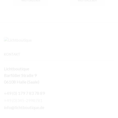
WEITERLESEN
WEITERLESEN
KONTAKT
Lichtboutique
Barfüßer Straße 9
06108 Halle (Saale)
+49 (0) 179 7 83 78 89
+49 (0)345-2998781
info@lichtboutique.de