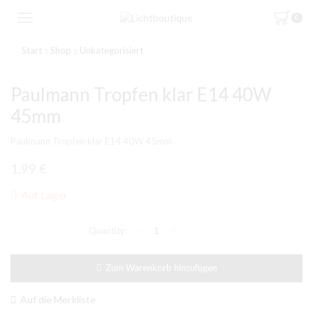
0
Start
Shop
Unkategorisiert
Paulmann Tropfen klar E14 40W
45mm
Paulmann Tropfen klar E14 40W 45mm
1,99
€
Auf Lager
Paulmann
Tropfen
klar
E14
Zum Warenkorb hinzufügen
40W
45mm
Menge
Auf die Merkliste