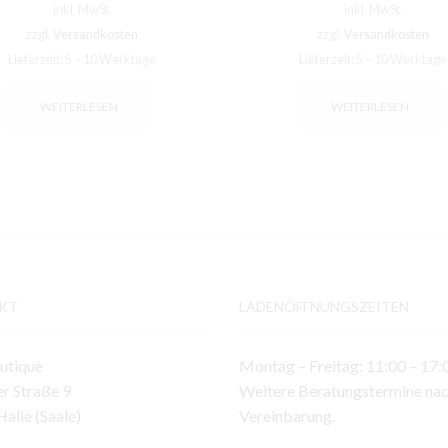
inkl. MwSt.
inkl. MwSt.
zzgl.
Versandkosten
zzgl.
Versandkosten
Lieferzeit:
5 – 10 Werktage
Lieferzeit:
5 – 10 Werktage
WEITERLESEN
WEITERLESEN
KT
LADENÖFFNUNGSZEITEN
utique
Montag – Freitag: 11:00 – 17:
r Straße 9
Weitere Beratungstermine na
alle (Saale)
Vereinbarung.