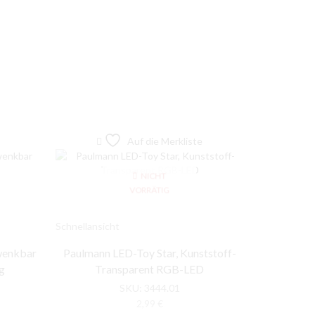
Auf die Merkliste
NICHT
VORRÄTIG
Schnellansicht
Schnellansic
wenkbar
Paulmann LED-Toy Star, Kunststoff-
Paulmann 
g
Transparent RGB-LED
12
SKU:
3444.01
2,99
€