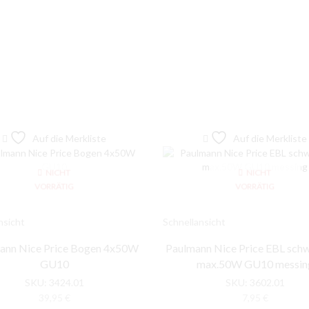
Auf die Merkliste
Auf die Merkliste
NICHT
NICHT
VORRÄTIG
VORRÄTIG
nsicht
Schnellansicht
ann Nice Price Bogen 4x50W
Paulmann Nice Price EBL sch
GU10
max.50W GU10 messin
SKU:
3424.01
SKU:
3602.01
39,95
€
7,95
€