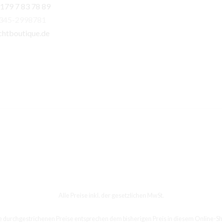
 179 7 83 78 89
)345-2998781
chtboutique.de
Alle Preise inkl. der gesetzlichen MwSt.
e durchgestrichenen Preise entsprechen dem bisherigen Preis in diesem Online-Sh