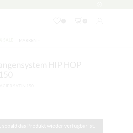
0
0
MARKEN
% SALE
tangensystem HIP HOP
150
LACIER SATIN 150
 sobald das Produkt wieder verfügbar ist.