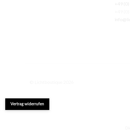
+49 (0)
+49 (0
info@li
© Lichtboutique 2026
Vertrag widerrufen
Di