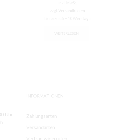
inkl. MwSt.
zzgl.
Versandkosten
Lieferzeit:
5 – 10 Werktage
Li
WEITERLESEN
INFORMATIONEN
00 Uhr
Zahlungsarten
ch
Versandarten
Vertrag widerrufen