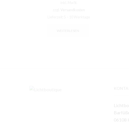
inkl. MwSt.
zzgl.
Versandkosten
Lieferzeit:
5 – 10 Werktage
WEITERLESEN
KONTA
Lichtbo
Barfüße
06108 H