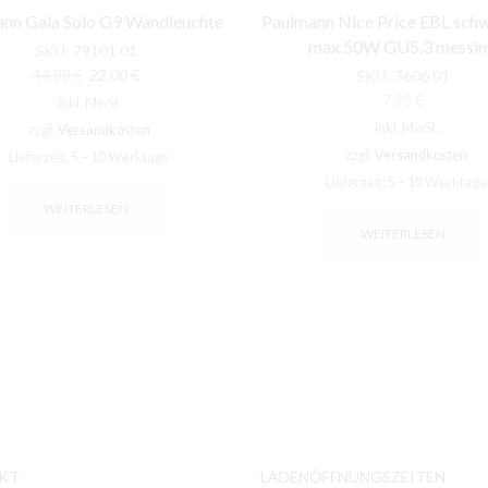
nn Gala Solo G9 Wandleuchte
Paulmann Nice Price EBL sch
max.50W GU5,3 messin
SKU:
79101.01
Ursprünglicher
Aktueller
44,99
€
22,00
€
SKU:
3606.01
Preis
Preis
7,95
€
inkl. MwSt.
war:
ist:
inkl. MwSt.
zzgl.
Versandkosten
44,99 €
22,00 €.
zzgl.
Versandkosten
Lieferzeit:
5 – 10 Werktage
Lieferzeit:
5 – 10 Werktage
WEITERLESEN
WEITERLESEN
KT
LADENÖFFNUNGSZEITEN