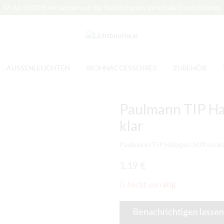
Ab 50,00 € versenden wir für Sie kostenlos innerhalb Deutschlands
AUSSENLEUCHTEN
WOHNACCESSOIRES
ZUBEHÖR
Paulmann TIP Ha
klar
Paulmann TIP Halogen Stiftsocke
1,19
€
Nicht vorrätig
Benachrichtigen lassen,