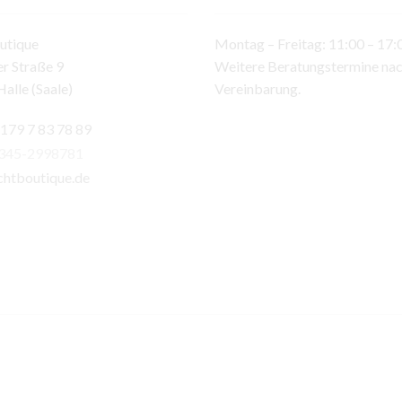
utique
Montag – Freitag: 11:00 – 17:
r Straße 9
Weitere Beratungstermine na
alle (Saale)
Vereinbarung.
 179 7 83 78 89
)345-2998781
chtboutique.de