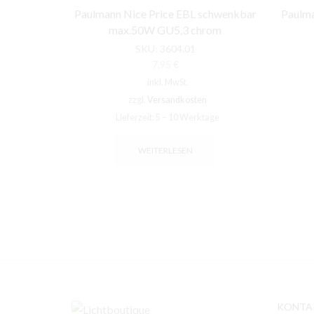
Paulmann Nice Price EBL schwenkbar
Paulma
max.50W GU5,3 chrom
SKU:
3604.01
7,95
€
inkl. MwSt.
zzgl.
Versandkosten
Lieferzeit:
5 – 10 Werktage
WEITERLESEN
KONTA