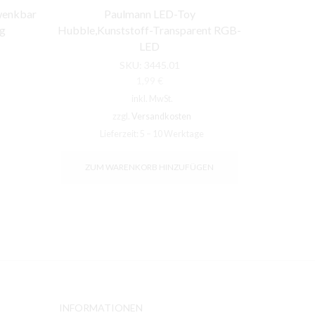
wenkbar
Paulmann LED-Toy
Paulmann 
g
Hubble,Kunststoff-Transparent RGB-
ma
LED
SKU:
3445.01
1,99
€
inkl. MwSt.
zzgl.
Versandkosten
Li
Lieferzeit:
5 – 10 Werktage
ZUM WARENKORB HINZUFÜGEN
INFORMATIONEN