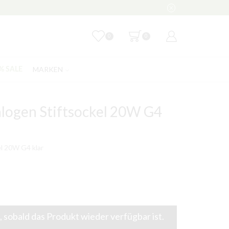
0
0
MARKEN
% SALE
logen Stiftsockel 20W G4
l 20W G4 klar
 sobald das Produkt wieder verfügbar ist.